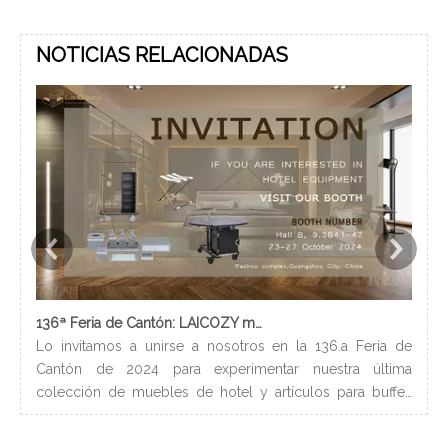
NOTICIAS RELACIONADAS
136ª Feria de Cantón: LAICOZY muestra el futuro de los muebles de hotel y los artículos de buffet
Lo invitamos a unirse a nosotros en la 136.a Feria de
Los
Cantón de 2024 para experimentar nuestra última
nec
colección de muebles de hotel y artículos para buffet.
lle
Esperamos conectarnos con profesionales de la industria,
bañ
construir nuevas relaciones y compartir nuestra pasión
de 