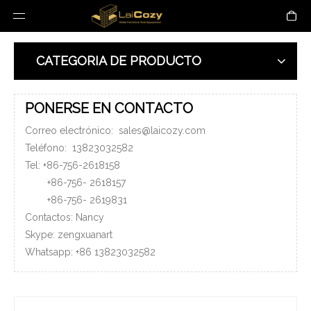
CATEGORIA DE PRODUCTO
PONERSE EN CONTACTO
Correo electrónico:
sales@laicozy.com
Teléfono:
13823032582
Tel: +86-756-2618158
+86-756-
2618157
+86-756-
2619831
Contactos: Nancy
Skype: zengxuanart
Whatsapp:
+86
13823032582