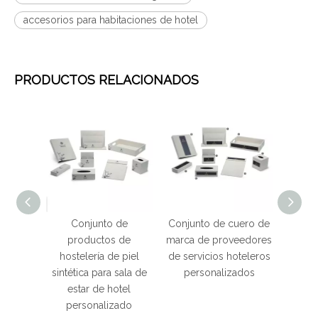
accesorios para habitaciones de hotel
PRODUCTOS RELACIONADOS
de
Conjunto de
Conjunto de cuero de
Cub
 cuero
productos de
marca de proveedores
interi
rio,
hostelería de piel
de servicios hoteleros
un
 de
sintética para sala de
personalizados
re
r Hotel
estar de hotel
hab
personalizado