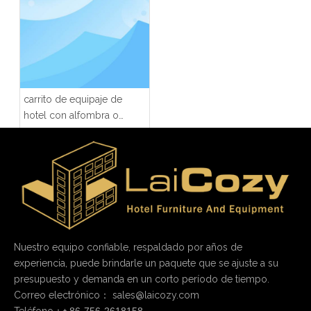
carrito de equipaje de
hotel con alfombra o
escritorio de vinilo
Nuestro equipo confiable, respaldado por años de
experiencia, puede brindarle un paquete que se ajuste a su
presupuesto y demanda en un corto período de tiempo.
Correo electrónico：
sales@laicozy.com
Teléfono：+
86-756-2618158