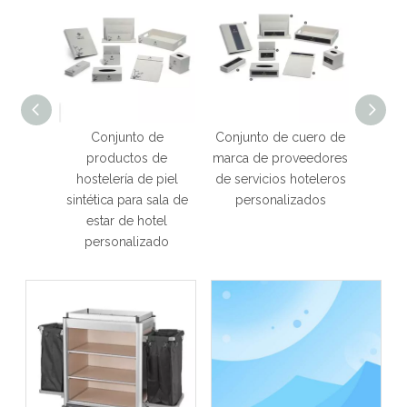
de
Conjunto de
Conjunto de cuero de
Cub
 cuero
productos de
marca de proveedores
interi
rio,
hostelería de piel
de servicios hoteleros
un
 de
sintética para sala de
personalizados
re
r Hotel
estar de hotel
hab
personalizado