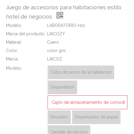
Juego de accesorios para habitaciones estilo
hotel de negocios
Modelo:
LABORATORIO-H21
Marca del producto:
LAICOZY
Material:
Cuero
Color:
color gris
Marca:
LAICOZ
Modelo:
Cubo de polvo de la habitación
Despertador
Cajón de almacenamiento de comodi
dades
Revistero
Dispensador de papel
Carpeta de servicio