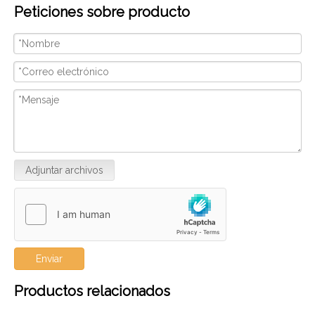
Peticiones sobre producto
por la artesanía de calidad y el diseño innovador.
peq
Nosotros
con
ser
Adjuntar archivos
Enviar
Productos relacionados