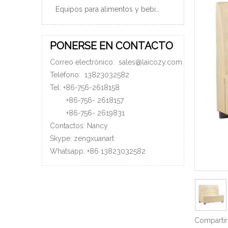
Equipos para alimentos y bebidas
PONERSE EN CONTACTO
Correo electrónico:
sales@laicozy.com
Teléfono:
13823032582
Tel: +86-756-2618158
+86-756-
2618157
+86-756-
2619831
Contactos: Nancy
Skype: zengxuanart
Whatsapp:
+86
13823032582
Compartir