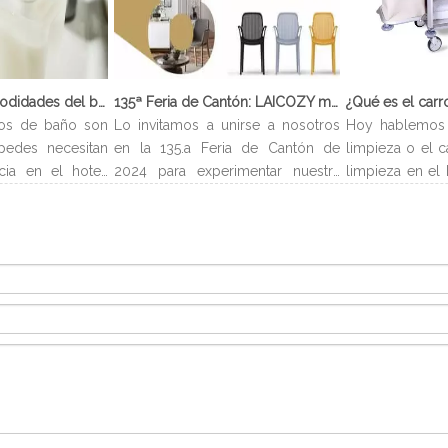
¿Qué son las comodidades del baño?
135ª Feria de Cantón: LAICOZY muestra el futuro de los muebles de hotel y los artículos de buffet
os de baño son
Lo invitamos a unirse a nosotros
Hoy hablemos 
pedes necesitan
en la 135.a Feria de Cantón de
limpieza o el c
cia en el hotel.
2024 para experimentar nuestra
limpieza en el 
evan el nombre
última colección de muebles de
carro de limp
es encontrarlos
hotel y artículos para buffet.
limpieza es un 
ndiendo del tipo
Esperamos conectarnos con
para almac
os servicios de
profesionales de la industria,
suministros n
entes y pueden
construir nuevas relaciones y
huéspedes de
pequeño, loción
compartir nuestra pasión por la
número asigna
e ducha, etc. A
artesanía de calidad y el diseño
que requiere 
ofrecen algunas
innovador.
limpieza en efe
los servicios de