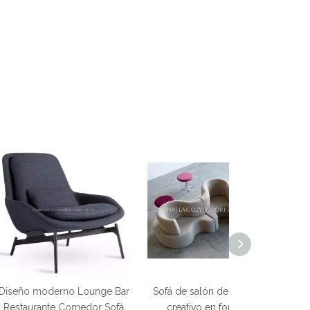
no Lounge Bar
Sofá de salón de hotel curvo
Sala de est
Comedor Sofá
creativo en forma de S
vestíbulo del 