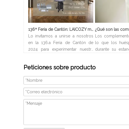
136ª Feria de Cantón: LAICOZY muestra el futuro de los muebles de hotel y los artículos de buffet
Lo invitamos a unirse a nosotros
Los complement
en la 136.a Feria de Cantón de
lo que los hués
2024 para experimentar nuestra
durante su estan
última colección de muebles de
Normalmente ll
hotel y artículos para buffet.
del hotel y pued
Peticiones sobre producto
Esperamos conectarnos con
en el baño. Depe
profesionales de la industria,
de habitación, l
construir nuevas relaciones y
baño son difer
compartir nuestra pasión por la
incluir champú 
artesanía de calidad y el diseño
corporal, gel d
innovador. Nosotros
continuación se 
introducciones a 
baño.