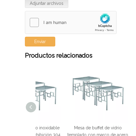
Adjuntar archivos
Enviar
Productos relacionados
cero inoxidable
Mesa de buffet de vidrio
Mesa de buffet
la exhibición 304
templado con marco de acero
acero ino