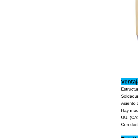
Ventaj
Estructu
Soldadur
Asiento 
Hay much
UU. (CA1
Con desl