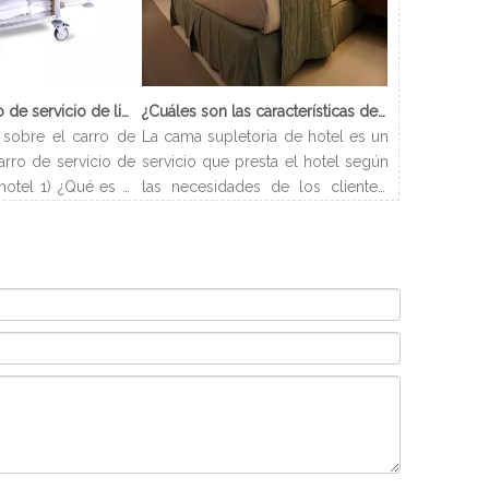
¿Qué es el carro de servicio de limpieza?
¿Cuáles son las características de Hotel Cama Supletoria?
sobre el carro de
La cama supletoria de hotel es un
arro de servicio de
servicio que presta el hotel según
hotel 1) ¿Qué es el
las necesidades de los clientes.
ieza? El carro de
Los hoteles pueden disponer las
carro que se utiliza
camas de forma flexible y resolver
enar todos los
los problemas de alojamiento de
ecesarios para los
los clientes. Y este artículo
 acuerdo con el
presentará los tipos y
do de habitaciones
procedimientos de camas
el departamento de
supletorias de hotel.
ctivamente por