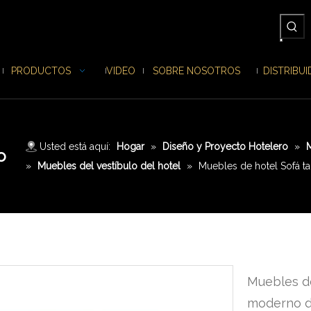
PRODUCTOS
VIDEO
SOBRE NOSOTROS
DISTRIBU
Usted está aquí:
Hogar
»
Diseño y Proyecto Hotelero
»
o
»
Muebles del vestíbulo del hotel
»
Muebles de hotel Sofá 
Muebles de
moderno 