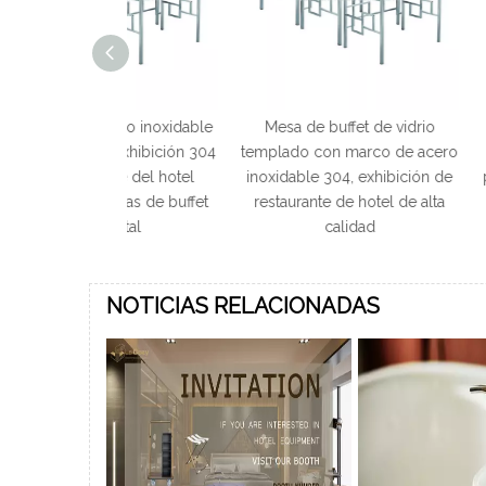
cero inoxidable
Mesa de buffet de vidrio
Mesa de buffet
la exhibición 304
templado con marco de acero
acero ino
ante del hotel
inoxidable 304, exhibición de
personalizada 
esas de buffet
restaurante de hotel de alta
de hotel de 
cristal
calidad
NOTICIAS RELACIONADAS