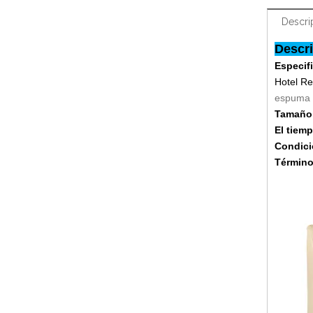
Descri
Descri
Especif
Hotel R
espuma d
Tamaño
El tiem
Condici
Término