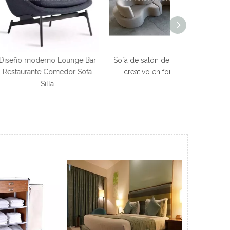
no Lounge Bar
Sofá de salón de hotel curvo
Sala de est
Comedor Sofá
creativo en forma de S
vestíbulo del 
lla
salón,