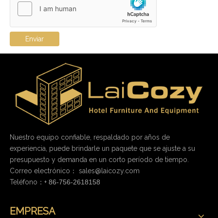
Enviar
Nuestro equipo confiable, respaldado por años de
experiencia, puede brindarle un paquete que se ajuste a su
presupuesto y demanda en un corto período de tiempo.
Correo electrónico：
sales@laicozy.com
Teléfono：+
86-756-2618158
EMPRESA