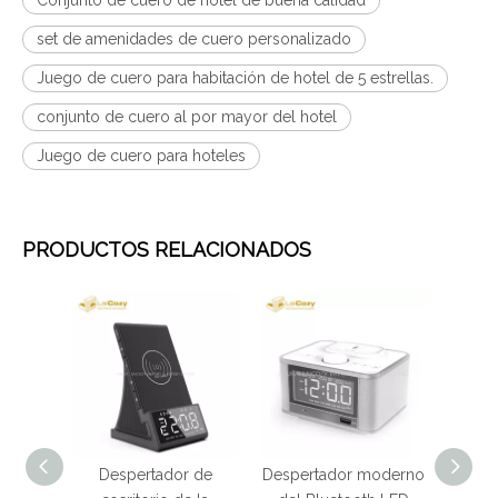
Conjunto de cuero de hotel de buena calidad
set de amenidades de cuero personalizado
Juego de cuero para habitación de hotel de 5 estrellas.
conjunto de cuero al por mayor del hotel
Juego de cuero para hoteles
PRODUCTOS RELACIONADOS
tador de
Despertador moderno
Nuevo Reloj