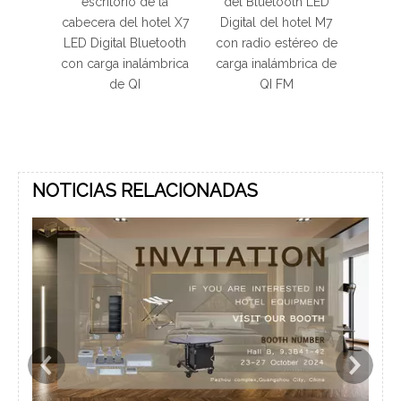
rio de la
del Bluetooth LED
despertador digital
el hotel X7
Digital del hotel M7
LED Bluetooth
l Bluetooth
con radio estéreo de
moderno para Hotel
inalámbrica
carga inalámbrica de
con carga inalámbrica
 QI
QI FM
h
NOTICIAS RELACIONADAS