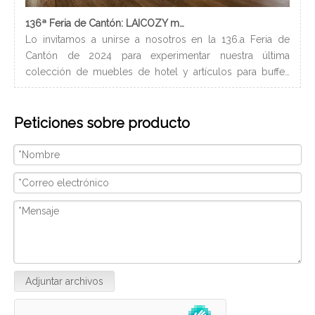
136ª Feria de Cantón: LAICOZY muestra el futuro de los muebles de hotel y los artículos de buffet
Lo invitamos a unirse a nosotros en la 136.a Feria de
Los
Cantón de 2024 para experimentar nuestra última
nec
colección de muebles de hotel y artículos para buffet.
lle
Esperamos conectarnos con profesionales de la industria,
bañ
construir nuevas relaciones y compartir nuestra pasión
de 
Peticiones sobre producto
por la artesanía de calidad y el diseño innovador.
peq
Nosotros
con
ser
Adjuntar archivos