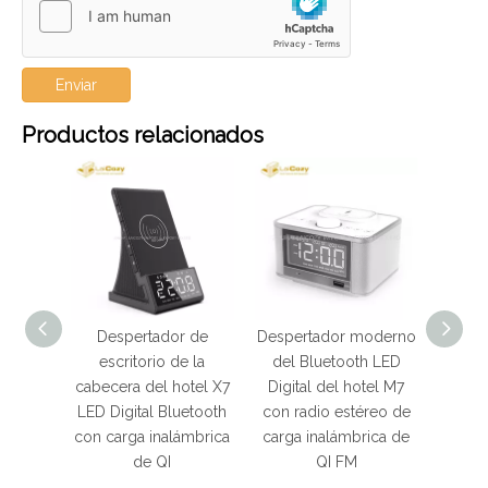
Enviar
Productos relacionados
tador de
Despertador moderno
Nuevo Reloj
rio de la
del Bluetooth LED
despertador digital
el hotel X7
Digital del hotel M7
LED Bluetooth
l Bluetooth
con radio estéreo de
moderno para Hotel
inalámbrica
carga inalámbrica de
con carga inalámbrica
 QI
QI FM
h