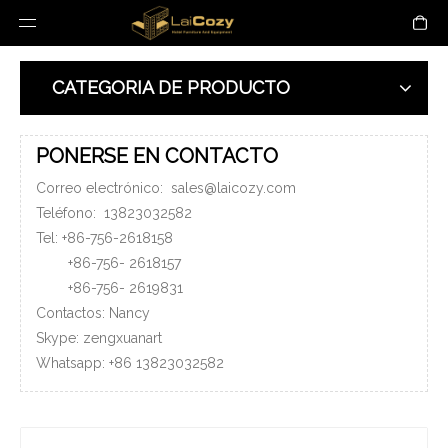
CATEGORIA DE PRODUCTO
PONERSE EN CONTACTO
Correo electrónico:
sales@laicozy.com
Teléfono:
13823032582
Tel: +86-756-2618158
+86-756-
2618157
+86-756-
2619831
Contactos: Nancy
Skype: zengxuanart
Whatsapp:
+86
13823032582