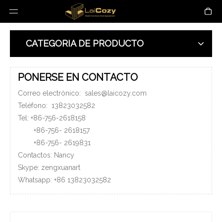
CATEGORIA DE PRODUCTO
PONERSE EN CONTACTO
Correo electrónico:
sales@laicozy.com
Teléfono:
13823032582
Tel: +86-756-2618158
+86-756-
2618157
+86-756-
2619831
Contactos: Nancy
Skype: zengxuanart
Whatsapp:
+86
13823032582