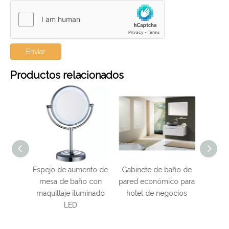
Enviar
Productos relacionados
umento de
Gabinete de baño de
Cuarto de baño del
Ga
año con
pared económico para
hotel Gabinete de
ac
iluminado
hotel de negocios
baño dorado de acero
del
D
inoxidable 304 con
h
espejo redondo