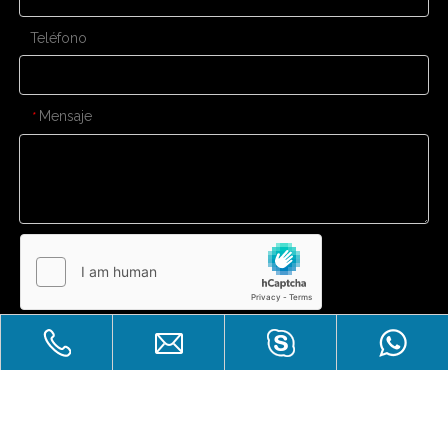
Teléfono
Mensaje
*
Enviar
CONTÁCTENOS
Gran venta
Derechos de autor
Zhuhai Laicozy Import&Export CO.,
