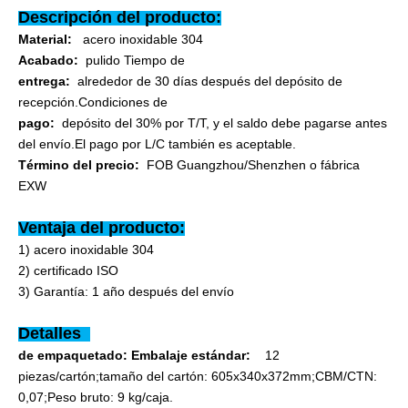
Descripción del producto:
Material:
acero inoxidable 304
Acabado:
pulido Tiempo de
entrega:
alrededor de 30 días después del depósito de
recepción.Condiciones de
pago:
depósito del 30% por T/T, y el saldo debe pagarse antes
del envío.El pago por L/C también es aceptable.
Término del precio:
FOB Guangzhou/Shenzhen o fábrica
EXW
Ventaja del producto:
1) acero inoxidable 304
2) certificado ISO
3) Garantía: 1 año después del envío
Detalles
de empaquetado: Embalaje estándar:
12
piezas/cartón;tamaño del cartón: 605x340x372mm;CBM/CTN:
0,07;Peso bruto: 9 kg/caja.