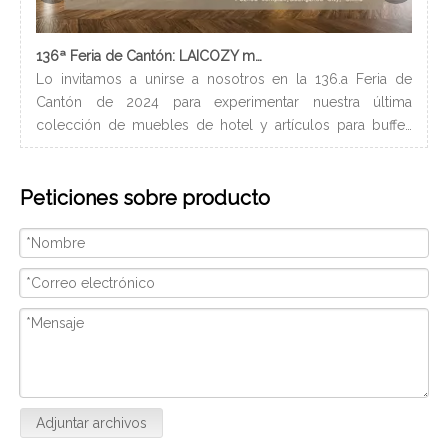
136ª Feria de Cantón: LAICOZY muestra el futuro de los muebles de hotel y los artículos de buffet
Lo invitamos a unirse a nosotros en la 136.a Feria de
Los
Cantón de 2024 para experimentar nuestra última
nec
colección de muebles de hotel y artículos para buffet.
lle
Esperamos conectarnos con profesionales de la industria,
bañ
construir nuevas relaciones y compartir nuestra pasión
de 
Peticiones sobre producto
por la artesanía de calidad y el diseño innovador.
peq
Nosotros
con
ser
Adjuntar archivos