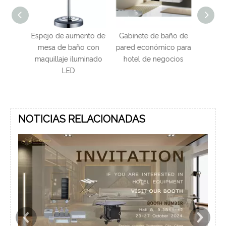
umento de
Gabinete de baño de
Cuarto de baño del
Ga
año con
pared económico para
hotel Gabinete de
ac
iluminado
hotel de negocios
baño dorado de acero
del
D
inoxidable 304 con
h
espejo redondo
NOTICIAS RELACIONADAS