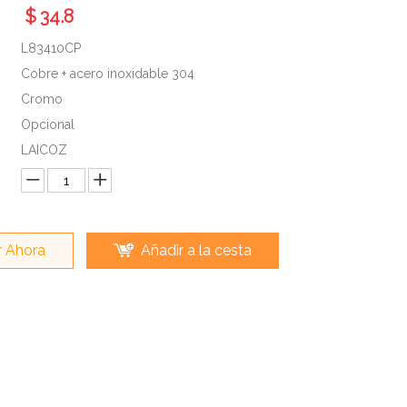
$
34.8
L83410CP
Cobre + acero inoxidable 304
Cromo
Opcional
LAICOZ
 Ahora
Añadir a la cesta