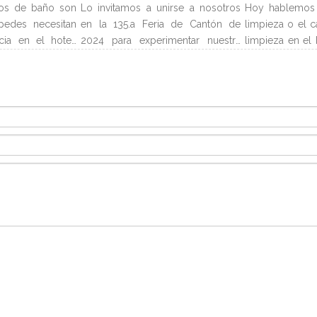
os de baño son
Lo invitamos a unirse a nosotros
Hoy hablemos 
pedes necesitan
en la 135.a Feria de Cantón de
limpieza o el c
cia en el hotel.
2024 para experimentar nuestra
limpieza en el 
evan el nombre
última colección de muebles de
carro de limp
es encontrarlos
hotel y artículos para buffet.
limpieza es un 
ndiendo del tipo
Esperamos conectarnos con
para almac
os servicios de
profesionales de la industria,
suministros n
entes y pueden
construir nuevas relaciones y
huéspedes de
pequeño, loción
compartir nuestra pasión por la
número asigna
e ducha, etc. A
artesanía de calidad y el diseño
que requiere 
ofrecen algunas
innovador.
limpieza en efe
los servicios de