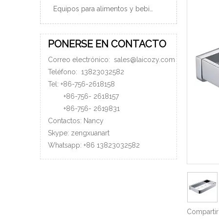
Equipos para alimentos y bebidas
PONERSE EN CONTACTO
Correo electrónico:
sales@laicozy.com
Teléfono:
13823032582
Tel: +86-756-2618158
+86-756-
2618157
+86-756-
2619831
Contactos: Nancy
Skype: zengxuanart
Whatsapp:
+86
13823032582
Compartir