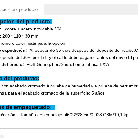
pción del producto
pción del producto:
al:
cobre + acero inoxidable 304.
:
200 * 110 * 30 mm
cromo o color mate para la opción
e expedición:
Alrededor de 35 días después del depósito del recibo.
epósito del 30% por T/T, y el saldo debe pagarse antes del envío.El p
 del precio:
FOB Guangzhou/Shenzhen o fábrica EXW
a del producto:
e con acabado cromado.A prueba de humedad y a prueba de herru
tía para el acabado cromado de la superficie: 5 años
les de empaquetado:
as/cartón; Tamaño del embalaje: 46*22*28 cm/0,028 CBM/19,1 kg