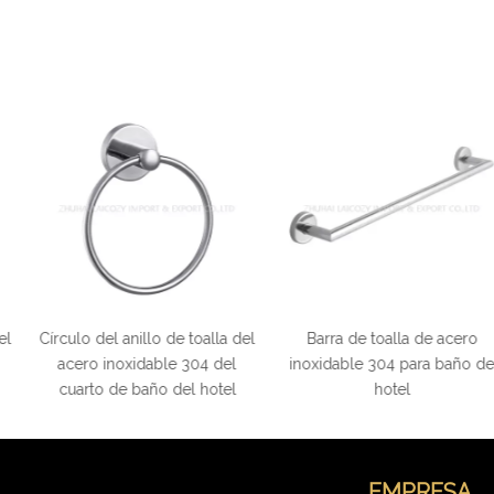
llo de toalla del
Barra de toalla de acero
Barra de toa
dable 304 del
inoxidable 304 para baño de
inoxidable 
año del hotel
hotel
calidad para el
EMPRESA