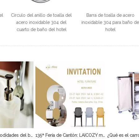
llo de toalla del
Barra de toalla de acero
Barra de toa
dable 304 del
inoxidable 304 para baño de
inoxidable 
año del hotel
hotel
calidad para el
¿Qué son las comodidades del baño?
135ª Feria de Cantón: LAICOZY muestra el futuro de los muebles de hotel y los artículos de buffet