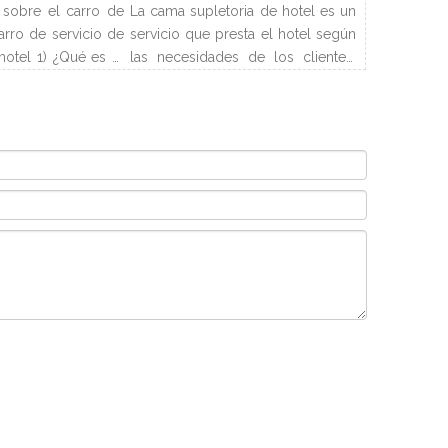
sobre el carro de
La cama supletoria de hotel es un
arro de servicio de
servicio que presta el hotel según
hotel 1) ¿Qué es el
las necesidades de los clientes.
ieza? El carro de
Los hoteles pueden disponer las
carro que se utiliza
camas de forma flexible y resolver
enar todos los
los problemas de alojamiento de
ecesarios para los
los clientes. Y este artículo
 acuerdo con el
presentará los tipos y
do de habitaciones
procedimientos de camas
el departamento de
supletorias de hotel.
ctivamente por