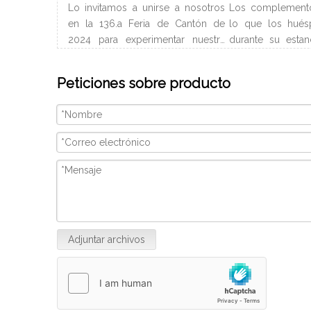
Lo invitamos a unirse a nosotros
Los complement
en la 136.a Feria de Cantón de
lo que los hués
2024 para experimentar nuestra
durante su estan
última colección de muebles de
Normalmente ll
hotel y artículos para buffet.
del hotel y pued
Peticiones sobre producto
Esperamos conectarnos con
en el baño. Depe
profesionales de la industria,
de habitación, l
construir nuevas relaciones y
baño son difer
compartir nuestra pasión por la
incluir champú 
artesanía de calidad y el diseño
corporal, gel d
innovador. Nosotros
continuación se 
introducciones a 
baño.
Adjuntar archivos