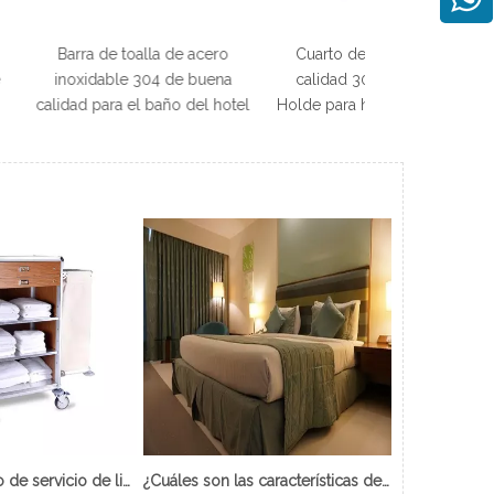
lla de acero
Cuarto de baño de buena
Accesorios de 
304 de buena
calidad 304 S/S Escobilla
Toal
 baño del hotel
Holde para habitación de hotel
¿Qué es el carro de servicio de limpieza?
¿Cuáles son las características de Hotel Cama Supletoria?