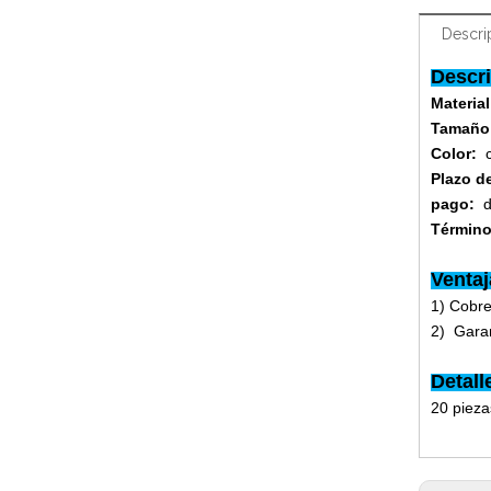
Descri
Descri
Materi
Tamaño
Color:
Plazo d
pago:
d
Término
Ventaj
1) Cobr
2) Garan
Detal
20 piez