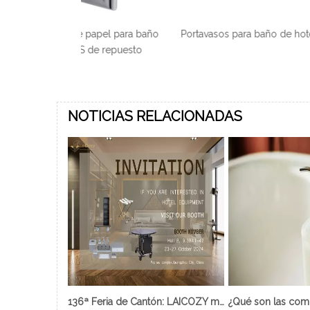
apel para baño
Portavasos para baño de hotel
Círculo del ani
de repuesto
acero inoxi
cuarto de b
NOTICIAS RELACIONADAS
136ª Feria de Cantón: LAICOZY muestra el futuro de los muebles de hotel y los artículos de buffet