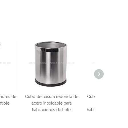
ra redondo de
Cubos de basura interiores de
Comedor mode
idable para
acero inoxidable para
Restaurante Vaji
es de hotel
habitaciones de huéspedes de
china V
dos capas