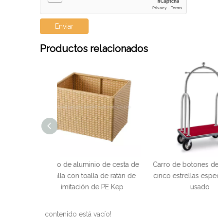
Enviar
Productos relacionados
nio de cesta de
Carro de botones de hotel de
Cubos de basur
alla de ratán de
cinco estrellas especial móvil
cuero de u
n de PE Kep
usado
redondos para 
hués
contenido está vacío!