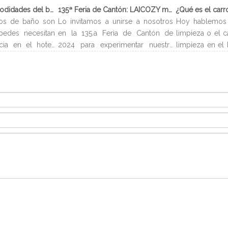
¿Qué son las comodidades del baño?
135ª Feria de Cantón: LAICOZY muestra el futuro de los muebles de hotel y los artículos de buffet
os de baño son
Lo invitamos a unirse a nosotros
Hoy hablemos 
pedes necesitan
en la 135.a Feria de Cantón de
limpieza o el c
cia en el hotel.
2024 para experimentar nuestra
limpieza en el 
evan el nombre
última colección de muebles de
carro de limp
es encontrarlos
hotel y artículos para buffet.
limpieza es un 
ndiendo del tipo
Esperamos conectarnos con
para almac
os servicios de
profesionales de la industria,
suministros n
entes y pueden
construir nuevas relaciones y
huéspedes de
pequeño, loción
compartir nuestra pasión por la
número asigna
e ducha, etc. A
artesanía de calidad y el diseño
que requiere 
ofrecen algunas
innovador.
limpieza en efe
los servicios de