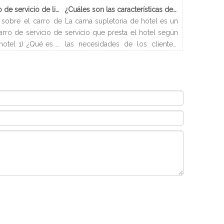
¿Qué es el carro de servicio de limpieza?
¿Cuáles son las características de Hotel Cama Supletoria?
sobre el carro de
La cama supletoria de hotel es un
arro de servicio de
servicio que presta el hotel según
hotel 1) ¿Qué es el
las necesidades de los clientes.
ieza? El carro de
Los hoteles pueden disponer las
carro que se utiliza
camas de forma flexible y resolver
enar todos los
los problemas de alojamiento de
ecesarios para los
los clientes. Y este artículo
 acuerdo con el
presentará los tipos y
do de habitaciones
procedimientos de camas
el departamento de
supletorias de hotel.
ctivamente por