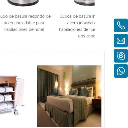
ra redondo de
Cubos de basura interiores de
Comedor mode
idable para
acero inoxidable para
Restaurante Vaji
es de hotel
habitaciones de huéspedes de
china V
dos capas