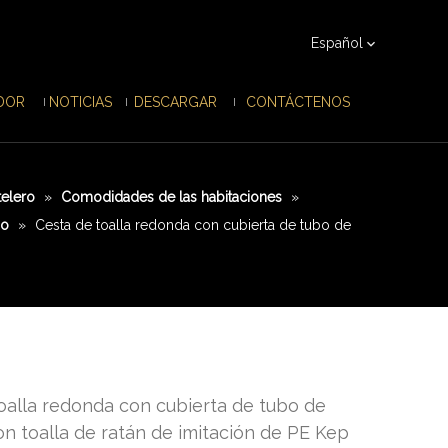
Español
IDOR
NOTICIAS
DESCARGAR
CONTÁCTENOS
telero
»
Comodidades de las habitaciones
»
ño
»
Cesta de toalla redonda con cubierta de tubo de
oalla redonda con cubierta de tubo de
on toalla de ratán de imitación de PE Kep