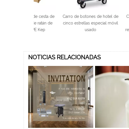
nio de cesta de
Carro de botones de hotel de
Cubos de basur
alla de ratán de
cinco estrellas especial móvil
cuero de u
n de PE Kep
usado
redondos para 
hués
NOTICIAS RELACIONADAS