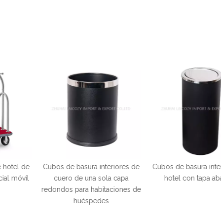
a interiores de
Cubos de basura interiores de
Cubo de basu
na sola capa
hotel con tapa abatible
acero inox
habitaciones de
habitacion
pedes