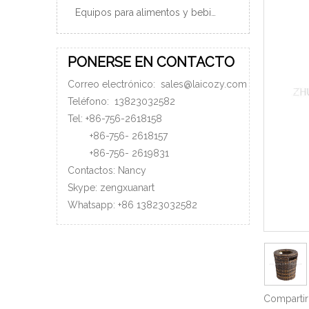
Equipos para alimentos y bebidas
PONERSE EN CONTACTO
Correo electrónico:
sales@laicozy.com
Teléfono:
13823032582
Tel: +86-756-2618158
+86-756-
2618157
+86-756-
2619831
Contactos: Nancy
Skype: zengxuanart
Whatsapp:
+86
13823032582
Compartir