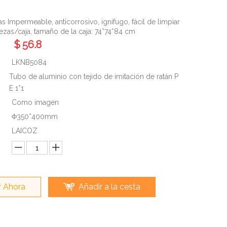
 Impermeable, anticorrosivo, ignífugo, fácil de limpiar
ezas/caja, tamaño de la caja: 74*74*84 cm
$
56.8
LKNB5084
Tubo de aluminio con tejido de imitación de ratán P
E 1*1
Como imagen
Φ350*400mm
LAICOZ
 Ahora
Añadir a la cesta