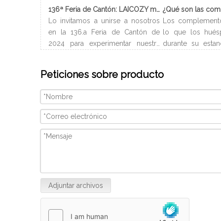
136ª Feria de Cantón: LAICOZY muestra el futuro de los muebles de hotel y los artículos de buffet
Lo invitamos a unirse a nosotros
Los complement
en la 136.a Feria de Cantón de
lo que los hués
2024 para experimentar nuestra
durante su estan
última colección de muebles de
Normalmente ll
hotel y artículos para buffet.
del hotel y pued
Peticiones sobre producto
Esperamos conectarnos con
en el baño. Depe
profesionales de la industria,
de habitación, l
construir nuevas relaciones y
baño son difer
compartir nuestra pasión por la
incluir champú 
artesanía de calidad y el diseño
corporal, gel d
innovador. Nosotros
continuación se 
introducciones a 
baño.
Adjuntar archivos