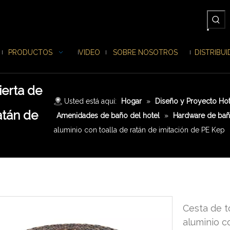
PRODUCTOS
VIDEO
SOBRE NOSOTROS
DISTRIBU
ierta de
Usted está aquí:
Hogar
»
Diseño y Proyecto Ho
atán de
Amenidades de baño del hotel
»
Hardware de ba
aluminio con toalla de ratán de imitación de PE Kep
Cesta de t
aluminio c