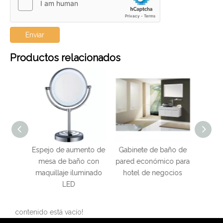
Enviar
Productos relacionados
umento de
Gabinete de baño de
Cuarto de baño del
Ga
año con
pared económico para
hotel Gabinete de
ac
iluminado
hotel de negocios
baño dorado de acero
del
D
inoxidable 304 con
h
espejo redondo
contenido está vacío!