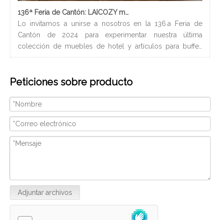
136ª Feria de Cantón: LAICOZY muestra el futuro de los muebles de hotel y los artículos de buffet
Lo invitamos a unirse a nosotros en la 136.a Feria de
Los
Cantón de 2024 para experimentar nuestra última
nec
colección de muebles de hotel y artículos para buffet.
lle
Esperamos conectarnos con profesionales de la industria,
bañ
construir nuevas relaciones y compartir nuestra pasión
de 
Peticiones sobre producto
por la artesanía de calidad y el diseño innovador.
peq
Nosotros
con
ser
Adjuntar archivos