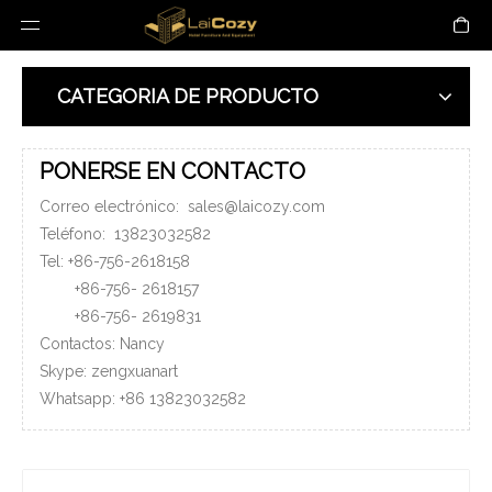
CATEGORIA DE PRODUCTO
PONERSE EN CONTACTO
Correo electrónico:
sales@laicozy.com
Teléfono:
13823032582
Tel: +86-756-2618158
+86-756-
2618157
+86-756-
2619831
Contactos: Nancy
Skype: zengxuanart
Whatsapp:
+86
13823032582