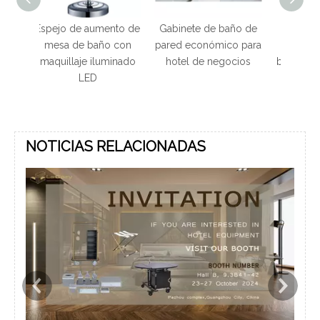
mento de
Gabinete de baño de
Cuarto de baño del
Gab
ño con
pared económico para
hotel Gabinete de
ace
luminado
hotel de negocios
baño dorado de acero
del 
inoxidable 304 con
ho
espejo redondo
e
NOTICIAS RELACIONADAS