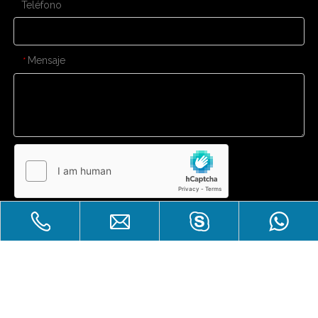
Teléfono
Mensaje
*
Enviar
CONTÁCTENOS
Gran venta
Derechos de autor
Zhuhai Laicozy Import&Export CO.,

LTD.Reservados todos los derechos.