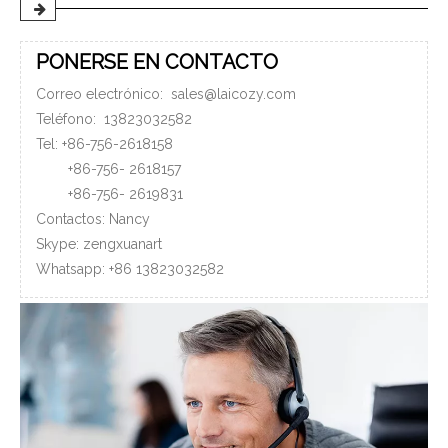
PONERSE EN CONTACTO
Correo electrónico:
sales@laicozy.com
Teléfono:
13823032582
Tel: +86-756-2618158
+86-756-
2618157
+86-756-
2619831
Contactos: Nancy
Skype: zengxuanart
Whatsapp:
+86
13823032582