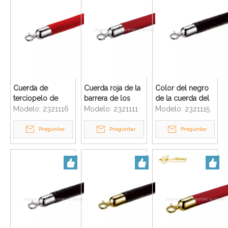
multitudes
Cuerda de
Cuerda roja de la
Color del negro
terciopelo de
barrera de los
de la cuerda del
barrera para el
puntales del
terciopelo de la
Modelo:
2321116
Modelo:
2321111
Modelo:
2321115
vestíbulo del
acero inoxidable
barrera del puntal
hotel con gancho
del control de
del control de
Preguntar
Preguntar
Preguntar
con diferentes
multitudes del
multitudes del
acabados
hotel
hotel