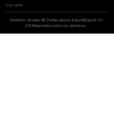
Gran venta
Derechos de autor
Zhuhai Laicozy Import&Export CO.,

LTD.Reservados todos los derechos.