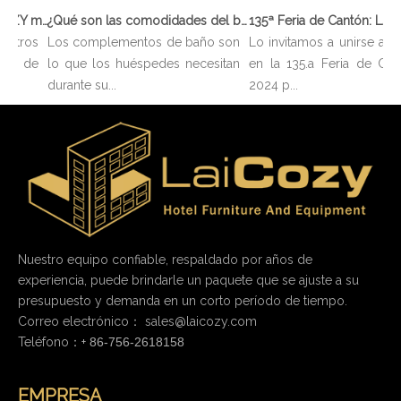
136ª Feria de Cantón: LAICOZY muestra el futuro de los muebles de hotel y los artículos de buffet
¿Qué son las comodidades del baño?
sotros
Los complementos de baño son
Lo invitamos a unirse a no
ón de
lo que los huéspedes necesitan
en la 135.a Feria de Can
durante su...
2024 p...
Nuestro equipo confiable, respaldado por años de
experiencia, puede brindarle un paquete que se ajuste a su
presupuesto y demanda en un corto período de tiempo.
Correo electrónico：
sales@laicozy.com
Teléfono：+
86-756-2618158
EMPRESA