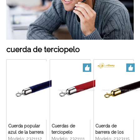
cuerda de terciopelo
Cuerda popular
Cuerdas de
Cuerda de
azul de la barrera
terciopelo
barrera de los
del puntal del
duraderas con
puntales del hotel
Modelo:
2321112
Modelo:
2321111
Modelo:
2323115