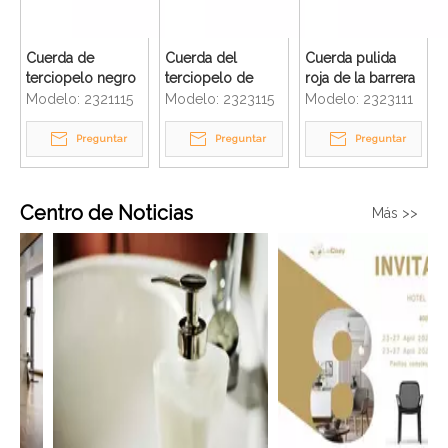
Cuerda de
Cuerda del
Cuerda pulida
terciopelo negro
terciopelo de
roja de la barrera
con gancho Q de
Stainchion del
de los puntales
Modelo:
2321115
Modelo:
2323115
Modelo:
2323111
32 mm Gancho
hotel con el
del gancho del
plateado Cuerda
gancho del acero
control de
Preguntar
Preguntar
Preguntar
de control de
inoxidable para el
multitudes
cola Barrera
control de
Soporte de
multitudes
Centro de Noticias
Más >>
alfombra roja