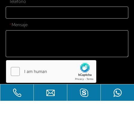
Teléfono
Mensaje
*
Enviar
CONTÁCTENOS
Gran venta
Derechos de autor
Zhuhai Laicozy Import&Export CO.,

LTD.Reservados todos los derechos.