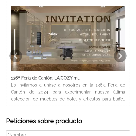
136ª Feria de Cantón: LAICOZY muestra el futuro de los muebles de hotel y los artículos de buffet
Lo invitamos a unirse a nosotros en la 136.a Feria de
Los
Cantón de 2024 para experimentar nuestra última
nec
colección de muebles de hotel y artículos para buffet.
lle
Esperamos conectarnos con profesionales de la industria,
bañ
construir nuevas relaciones y compartir nuestra pasión
de 
Peticiones sobre producto
por la artesanía de calidad y el diseño innovador.
peq
Nosotros
con
ser