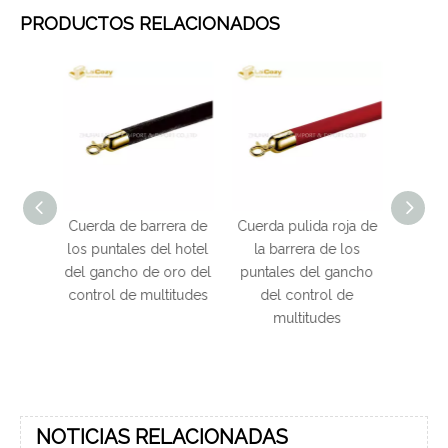
PRODUCTOS RELACIONADOS
era de
Cuerda pulida roja de
Cuerda de terciopelo
Cue
l hotel
la barrera de los
negro con gancho Q
ba
oro del
puntales del gancho
de 32 mm Gancho
punt
titudes
del control de
plateado Cuerda de
inoxid
multitudes
control de cola
de 
Barrera Soporte de
alfombra roja
NOTICIAS RELACIONADAS