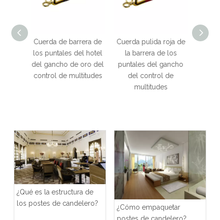
era de
Cuerda pulida roja de
Cuerda de terciopelo
Cue
l hotel
la barrera de los
negro con gancho Q
ba
oro del
puntales del gancho
de 32 mm Gancho
punt
titudes
del control de
plateado Cuerda de
inoxid
multitudes
control de cola
de 
Barrera Soporte de
alfombra roja
¿Qué es la estructura de
los postes de candelero?
¿Cómo empaquetar
postes de candelero?