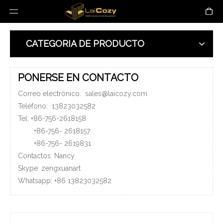
CATEGORIA DE PRODUCTO
PONERSE EN CONTACTO
Correo electrónico:
sales@laicozy.com
Teléfono:
13823032582
Tel: +86-756-2618158
+86-756-
2618157
+86-756-
2619831
Contactos: Nancy
Skype: zengxuanart
Whatsapp:
+86
13823032582