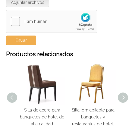
Adjuntar archivos
Enviar
Productos relacionados
as de
Silla de acero para
Silla iorn apilable para
Sil
rvicio
banquetes de hotel de
banquetes y
metal
alta calidad
restaurantes de hotel.
marco 
col