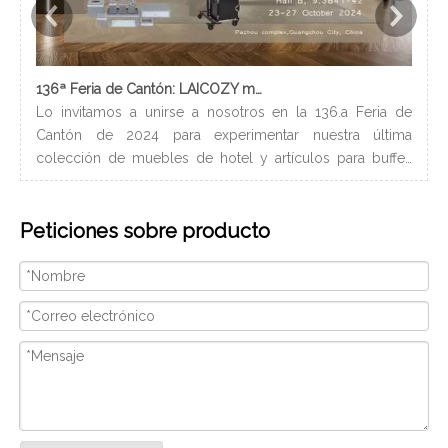
136ª Feria de Cantón: LAICOZY muestra el futuro de los muebles de hotel y los artículos de buffet
Lo invitamos a unirse a nosotros en la 136.a Feria de
Los
Cantón de 2024 para experimentar nuestra última
nec
colección de muebles de hotel y artículos para buffet.
lle
Esperamos conectarnos con profesionales de la industria,
bañ
construir nuevas relaciones y compartir nuestra pasión
de 
Peticiones sobre producto
por la artesanía de calidad y el diseño innovador.
peq
Nosotros
con
ser