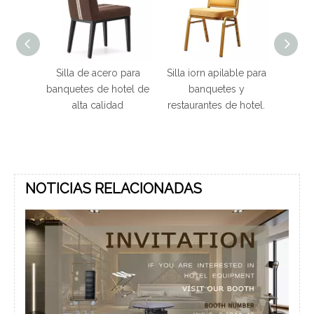
s de
Silla de acero para
Silla iorn apilable para
Silla
icio
banquetes de hotel de
banquetes y
metal p
alta calidad
restaurantes de hotel.
marco d
colo
re
NOTICIAS RELACIONADAS