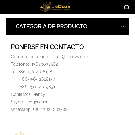
CATEGORIA DE PRODUCTO
PONERSE EN CONTACTO
Correo electrónico:
sales@laicozy.com
Teléfono:
13823032582
Tel: +86-756-2618158
+86-756-
2618157
+86-756-
2619831
Contactos: Nancy
Skype: zengxuanart
Whatsapp:
+86
13823032582