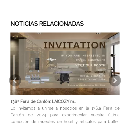
r
NOTICIAS RELACIONADAS
136ª Feria de Cantón: LAICOZY muestra el futuro de los muebles de hotel y los artículos de buffet
Lo invitamos a unirse a nosotros en la 136.a Feria de
Los
Cantón de 2024 para experimentar nuestra última
nec
colección de muebles de hotel y artículos para buffet.
lle
Esperamos conectarnos con profesionales de la industria,
bañ