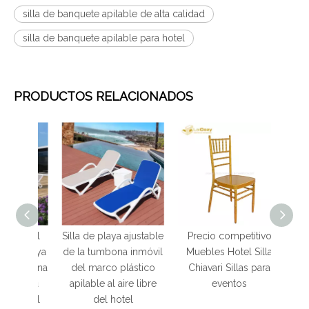
silla de banquete apilable de alta calidad
silla de banquete apilable para hotel
PRODUCTOS RELACIONADOS
ibre al
Silla de playa ajustable
Precio competitivo
Silla 
a playa
de la tumbona inmóvil
Muebles Hotel Silla
apila
tumbona
del marco plástico
Chiavari Sillas para
alta c
a tela
apilable al aire libre
eventos
tel al
del hotel