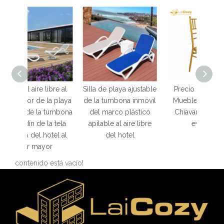
ibre al
Silla de playa ajustable
Precio competitivo
Silla 
a playa
de la tumbona inmóvil
Muebles Hotel Silla
apila
tumbona
del marco plástico
Chiavari Sillas para
alta c
a tela
apilable al aire libre
eventos
tel al
del hotel
r
contenido está vacío!