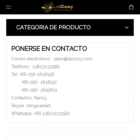
CATEGORIA DE PRODUCTO
PONERSE EN CONTACTO
Correo electrónico:
sales@laicozy.com
Teléfono:
13823032582
Tel: +86-756-2618158
+86-756-
2618157
+86-756-
2619831
Contactos: Nancy
Skype: zengxuanart
Whatsapp:
+86
13823032582