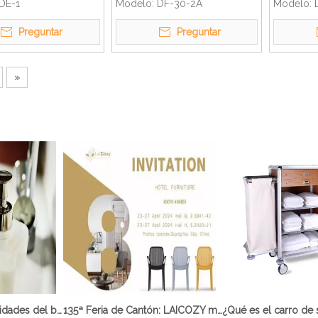
as comerciales de
Chicen
con contr
DE-1
Modelo:
DF-30-2A
Modelo:
oxidable
gran ofer
Preguntar
Preguntar
»
¿Qué son las comodidades del baño?
135ª Feria de Cantón: LAICOZY muestra el futuro de los muebles de hotel y los artículos de buffet