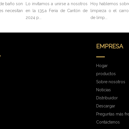
de baño son
Lo invitamos a unirse a nosotros
Hoy hablemos sobre
es necesitan
en la 135.a Feria de Cantón de
limpieza o el carro
2024 p...
de limp...
EMPRESA
Hogar
productos
Sobre nosotros
Noticias
Distribuidor
Descargar
Preguntas más fr
Contáctenos