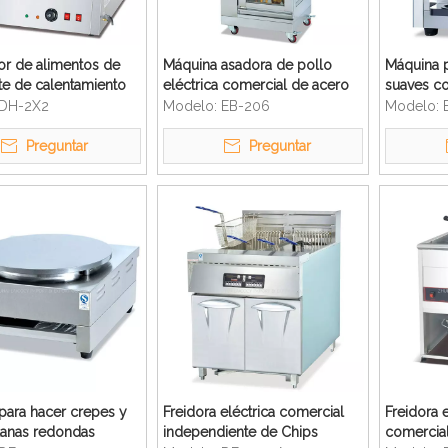
or de alimentos de
Máquina asadora de pollo
Máquina p
te de calentamiento
eléctrica comercial de acero
suaves c
 curvo eléctrico de
inoxidable
inoxidabl
DH-2X2
Modelo:
EB-206
Modelo:
Preguntar
Preguntar
para hacer crepes y
Freidora eléctrica comercial
Freidora e
planas redondas
independiente de Chips
comercial