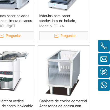
ara hacer helados
Máquina para hacer
on encimera de acero
sándwiches de helado,
e de buena calidad
sándwich de gofres y cocina
BQL-838T
Modelo:
EG-2A
de hotel
Preguntar
Preguntar
léctrica vertical
Gabinete de cocina comercial
 de acero inoxidable
Accesorios de cocina con