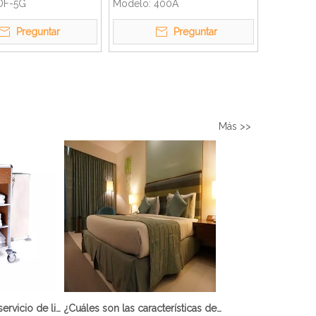
ol de temperatura,
horno combinado
DF-5G
Modelo:
400A
ta
Preguntar
Preguntar
Más >>
¿Qué es el carro de servicio de limpieza?
¿Cuáles son las características de Hotel Cama Supletoria?