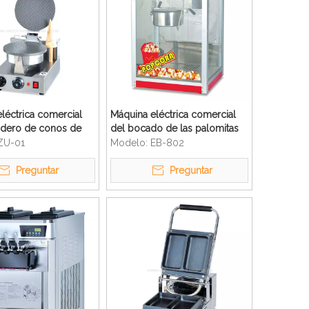
léctrica comercial
Máquina eléctrica comercial
adero de conos de
del bocado de las palomitas
de maíz dulces de las
ZU-01
Modelo:
EB-802
palomitas de maíz
Preguntar
Preguntar