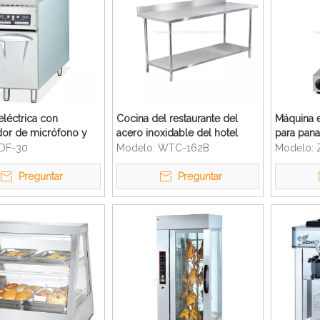
eléctrica con
Cocina del restaurante del
Máquina e
dor de micrófono y
acero inoxidable del hotel
para pan
r, máquina freidora
mesa de trabajo de 2 capas
helado
DF-30
Modelo:
WTC-162B
Modelo:
 con Chips
os digitales
Preguntar
Preguntar