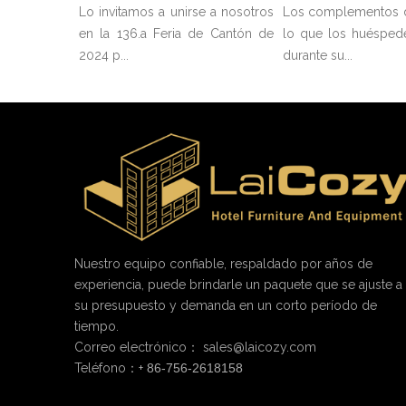
Lo invitamos a unirse a nosotros
Los complementos 
en la 136.a Feria de Cantón de
lo que los huésped
2024 p...
durante su...
Nuestro equipo confiable, respaldado por años de
experiencia, puede brindarle un paquete que se ajuste a
su presupuesto y demanda en un corto período de
tiempo.
Correo electrónico：
sales@laicozy.com
Teléfono：+
86-756-2618158