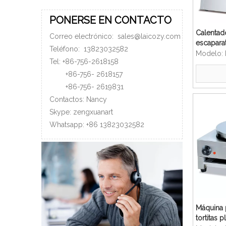
PONERSE EN CONTACTO
Calentad
Correo electrónico:
sales@laicozy.com
escapara
Teléfono:
13823032582
de vidrio
Modelo:
Tel: +86-756-2618158
hotel
+86-756-
2618157
+86-756-
2619831
Contactos: Nancy
Skype: zengxuanart
Whatsapp:
+86
13823032582
Máquina 
tortitas 