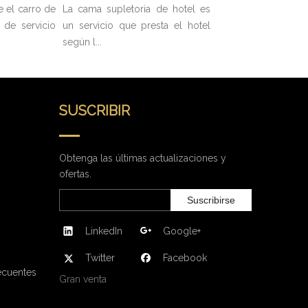
 el carro de
La cama supletoria de hotel es
 de servicio
un servicio que presta el hotel
según l...
SUSCRIBIR
Obtenga las últimas actualizaciones y
ofertas.
Suscribirse
LinkedIn
Google+
Twitter
Facebook
ecuentes
Gran venta