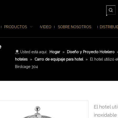
PRODUCTOS
VIDEO
SOBRE NOSOTROS
DISTRIBU
e
Usted está aquí:
Hogar
»
Diseño y Proyecto Hotelero
hoteles
»
Carro de equipaje para hotel
»
El hotel utilizó 
Birdcage 304
El hotel ut
inoxidable