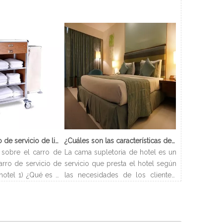
¿Qué es el carro de servicio de limpieza?
¿Cuáles son las características de Hotel Cama Supletoria?
sobre el carro de
La cama supletoria de hotel es un
arro de servicio de
servicio que presta el hotel según
hotel 1) ¿Qué es el
las necesidades de los clientes.
ieza? El carro de
Los hoteles pueden disponer las
carro que se utiliza
camas de forma flexible y resolver
enar todos los
los problemas de alojamiento de
ecesarios para los
los clientes. Y este artículo