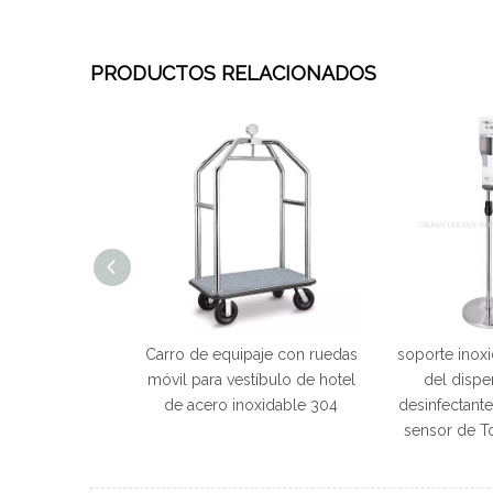
PRODUCTOS RELACIONADOS
ones usado para
Carro de equipaje con ruedas
soporte inox
 con diseño de
móvil para vestíbulo de hotel
del dispe
jaros especial
de acero inoxidable 304
desinfectante
sensor de T