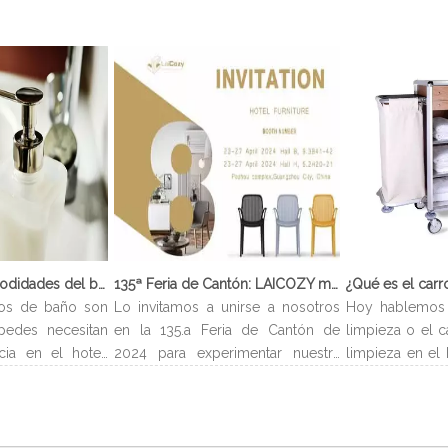
¿Qué son las comodidades del baño?
135ª Feria de Cantón: LAICOZY muestra el futuro de los muebles de hotel y los artículos de buffet
os de baño son
Lo invitamos a unirse a nosotros
Hoy hablemos 
pedes necesitan
en la 135.a Feria de Cantón de
limpieza o el c
cia en el hotel.
2024 para experimentar nuestra
limpieza en el 
evan el nombre
última colección de muebles de
carro de limp
es encontrarlos
hotel y artículos para buffet.
limpieza es un 
ndiendo del tipo
Esperamos conectarnos con
para almac
os servicios de
profesionales de la industria,
suministros n