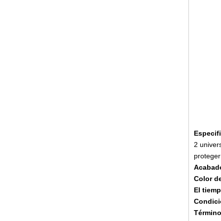
Especif
2 univer
proteger
Acabado
Color d
El tiem
Condici
Término