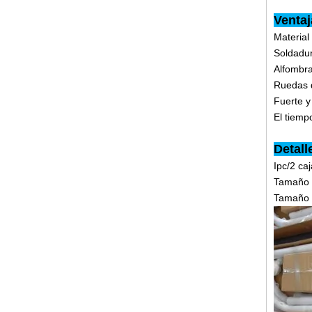
Venta
Material
Soldadur
Alfombra
Ruedas d
Fuerte y
El tiemp
Detall
Ipc/2 ca
Tamaño 
Tamaño 