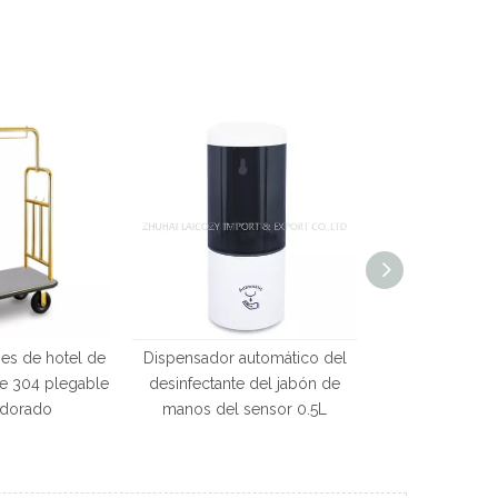
es de hotel de
Dispensador automático del
Dispensador a
le 304 plegable
desinfectante del jabón de
desinfectante
 dorado
manos del sensor 0.5L
manos del se
Touch