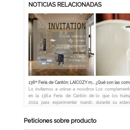
NOTICIAS RELACIONADAS
136ª Feria de Cantón: LAICOZY muestra el futuro de los muebles de hotel y los artículos de buffet
Lo invitamos a unirse a nosotros
Los complement
en la 136.a Feria de Cantón de
lo que los hués
2024 para experimentar nuestra
durante su estan
última colección de muebles de
Normalmente ll
hotel y artículos para buffet.
del hotel y pued
Peticiones sobre producto
Esperamos conectarnos con
en el baño. Depe
profesionales de la industria,
de habitación, l