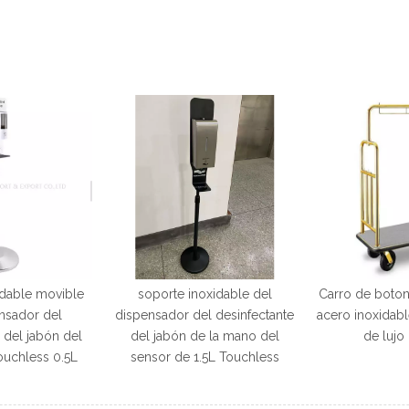
idable movible
soporte inoxidable del
Carro de boton
nsador del
dispensador del desinfectante
acero inoxidab
 del jabón del
del jabón de la mano del
de lujo
ouchless 0.5L
sensor de 1.5L Touchless