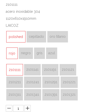
2101111
acero inoxidable 304
1120x610x1910mm
LAICOZ
cepillado
oro titanio
polished
negro
gris
azul
rojo
2101141
2101191
2101121
2101111
2101211
2101241
2101291
2101221
2101311
2101341
2101391
2101321