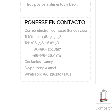
Equipos para alimentos y bebidas
PONERSE EN CONTACTO
Correo electrónico:
sales@laicozy.com
Teléfono:
13823032582
Tel: +86-756-2618158
+86-756-
2618157
+86-756-
2619831
Contactos: Nancy
Skype: zengxuanart
Whatsapp:
+86
13823032582
Compartir