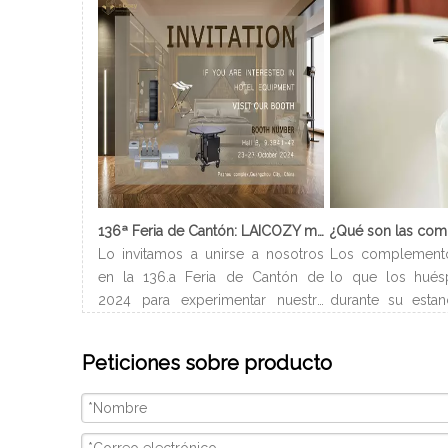
136ª Feria de Cantón: LAICOZY muestra el futuro de los muebles de hotel y los artículos de buffet
Lo invitamos a unirse a nosotros
Los complement
en la 136.a Feria de Cantón de
lo que los hués
2024 para experimentar nuestra
durante su estan
última colección de muebles de
Normalmente ll
hotel y artículos para buffet.
del hotel y pued
Peticiones sobre producto
Esperamos conectarnos con
en el baño. Depe
profesionales de la industria,
de habitación, l
construir nuevas relaciones y
baño son difer
compartir nuestra pasión por la
incluir champú 