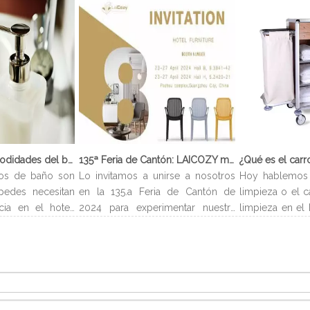
¿Qué son las comodidades del baño?
135ª Feria de Cantón: LAICOZY muestra el futuro de los muebles de hotel y los artículos de buffet
os de baño son
Lo invitamos a unirse a nosotros
Hoy hablemos 
pedes necesitan
en la 135.a Feria de Cantón de
limpieza o el c
cia en el hotel.
2024 para experimentar nuestra
limpieza en el 
evan el nombre
última colección de muebles de
carro de limp
es encontrarlos
hotel y artículos para buffet.
limpieza es un 
ndiendo del tipo
Esperamos conectarnos con
para almac
os servicios de
profesionales de la industria,
suministros n
entes y pueden
construir nuevas relaciones y
huéspedes de
pequeño, loción
compartir nuestra pasión por la
número asigna