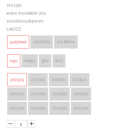
2103391
acero inoxidable 304
1100x600x1840mm
LAICOZ
cepillado
oro titanio
polished
negro
gris
azul
rojo
2103141
2103191
2103121
2103111
2103211
2103241
2103291
2103221
2103311
2103341
2103391
2103321