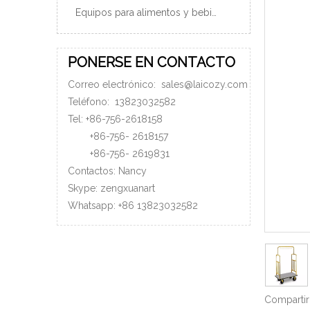
Equipos para alimentos y bebidas
PONERSE EN CONTACTO
Correo electrónico:
sales@laicozy.com
Teléfono:
13823032582
Tel: +86-756-2618158
+86-756-
2618157
+86-756-
2619831
Contactos: Nancy
Skype: zengxuanart
Whatsapp:
+86
13823032582
Compartir