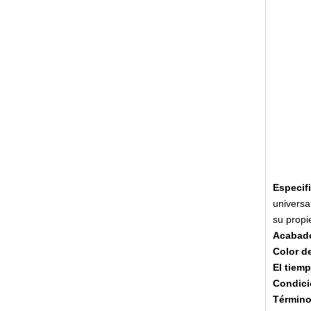
Especif
universa
su propi
Acabado
Color d
El tiem
Condici
Término