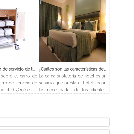
¿Qué es el carro de servicio de limpieza?
¿Cuáles son las características de Hotel Cama Supletoria?
sobre el carro de
La cama supletoria de hotel es un
arro de servicio de
servicio que presta el hotel según
hotel 1) ¿Qué es el
las necesidades de los clientes.
ieza? El carro de
Los hoteles pueden disponer las
carro que se utiliza
camas de forma flexible y resolver
enar todos los
los problemas de alojamiento de
ecesarios para los
los clientes. Y este artículo
 acuerdo con el
presentará los tipos y
do de habitaciones
procedimientos de camas