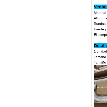
Venta
Material
Alfombra
Ruedas d
Fuerte y
El tiemp
Detall
1 unidad
Tamaño 
Tamaño 