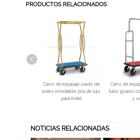
PRODUCTOS RELACIONADOS
ones con maleta
Carro de equipaje usado de
Carro de equip
xidable 304 con
acero inoxidable 304 de lujo
tubo grueso co
stíbulo del hotel
para hotel
y u
NOTICIAS RELACIONADAS