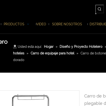
PRODUCTOS
VIDEO
SOBRE NOSOTROS
DISTRIBU
ero
Usted está aquí:
Hogar
»
Diseño y Proyecto Hotelero
hoteles
»
Carro de equipaje para hotel
»
Carro de botone
dorado
Carro de b
plegable d