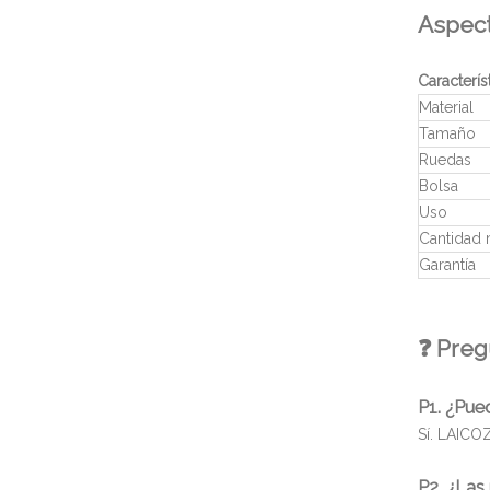
Aspect
Caracterís
Material
Tamaño
Ruedas
Bolsa
Uso
Cantidad 
Garantía
❓ Preg
P1. ¿Pue
Sí. LAICO
P2. ¿Las