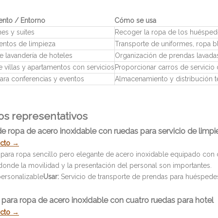
nto / Entorno
Cómo se usa
es y suites
Recoger la ropa de los huéspede
ntos de limpieza
Transporte de uniformes, ropa b
e lavandería de hoteles
Organización de prendas lavadas
e villas y apartamentos con servicios
Proporcionar carros de servicio
ara conferencias y eventos
Almacenamiento y distribución t
s representativos
de ropa de acero inoxidable con ruedas para servicio de limpi
ucto →
 para ropa sencillo pero elegante de acero inoxidable equipado con c
 donde la movilidad y la presentación del personal son importantes.
ersonalizable
Usar:
Servicio de transporte de prendas para huéspedes
o para ropa de acero inoxidable con cuatro ruedas para hotel
ucto →