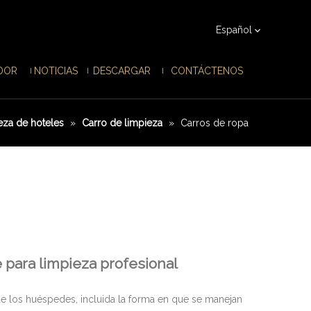
Español
IDOR
NOTICIAS
DESCARGAR
CONTÁCTENOS
eza de hoteles
»
Carro de limpieza
»
Carros de ropa
e para limpieza profesional
ón de los huéspedes, incluida la forma en que se manejan