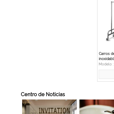
Carros d
inoxidab
para hote
Modelo:
Centro de Noticias