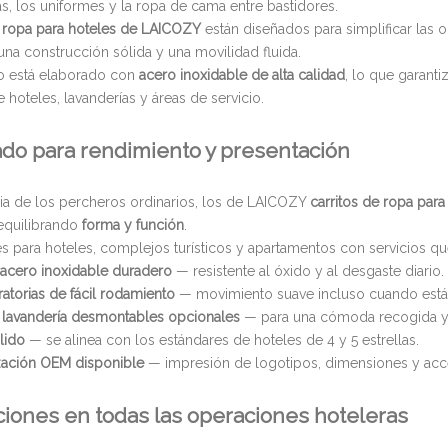
s, los uniformes y la ropa de cama entre bastidores.
 ropa para hoteles de LAICOZY
están diseñados para simplificar las
una construcción sólida y una movilidad fluida.
o está elaborado con
acero inoxidable de alta calidad
, lo que garanti
e hoteles, lavanderías y áreas de servicio.
do para rendimiento y presentación
cia de los percheros ordinarios, los de LAICOZY
carritos de ropa para
 equilibrando
forma y función
.
s para hoteles, complejos turísticos y apartamentos con servicios qu
acero inoxidable duradero
— resistente al óxido y al desgaste diario.
atorias de fácil rodamiento
— movimiento suave incluso cuando est
 lavandería desmontables opcionales
— para una cómoda recogida y 
lido
— se alinea con los estándares de hoteles de 4 y 5 estrellas.
zación OEM disponible
— impresión de logotipos, dimensiones y acc
ciones en todas las operaciones hoteleras