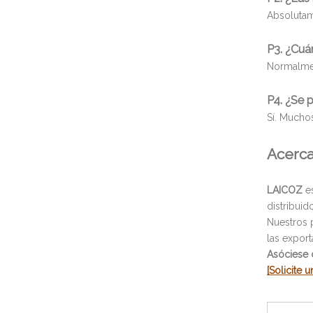
Absolutam
P3. ¿Cuá
Normalmen
P4. ¿Se 
Sí. Muchos
Acerc
LAICOZ
es
distribui
Nuestros p
las export
Asóciese 
[Solicite 