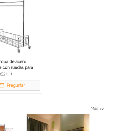
ropa de acero
e con ruedas para
de limpieza para hotel
3531111
Preguntar
Más >>