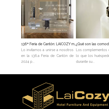
136ª Feria de Cantón: LAICOZY muestra el futuro de los muebles de hotel y los artículos de buffet
Lo invitamos a unirse a nosotros
Los complementos 
en la 136.a Feria de Cantón de
lo que los huésped
2024 p...
durante su...