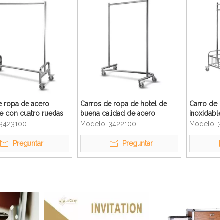
e ropa de acero
Carros de ropa de hotel de
Carro de 
le con cuatro ruedas
buena calidad de acero
inoxidabl
l
inoxidable con ruedas
servicio 
3423100
Modelo:
3422100
Modelo:
Preguntar
Preguntar