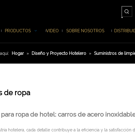
PRODUCTOS
VIDEO
SOBRE NOSOTROS
DISTRIBU
aquí:
Hogar
»
Diseño y Proyecto Hotelero
»
Suministros de limpi
s de ropa
 para ropa de hotel: carros de acero inoxidabl
stria hotelera, cada detalle contribuye a la eficiencia y la satisfacci