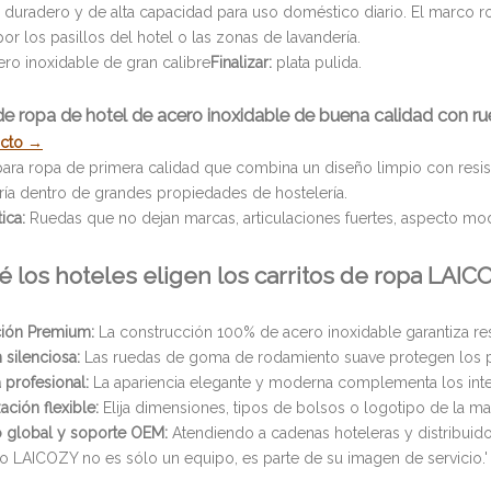
duradero y de alta capacidad para uso doméstico diario. El marco rob
r los pasillos del hotel o las zonas de lavandería.
ro inoxidable de gran calibre
Finalizar:
plata pulida.
 de ropa de hotel de acero inoxidable de buena calidad con r
ucto →
para ropa de primera calidad que combina un diseño limpio con resist
ría dentro de grandes propiedades de hostelería.
ica:
Ruedas que no dejan marcas, articulaciones fuertes, aspecto mo
é los hoteles eligen los carritos de ropa LAI
ión Premium:
La construcción 100% de acero inoxidable garantiza resis
 silenciosa:
Las ruedas de goma de rodamiento suave protegen los pi
 profesional:
La apariencia elegante y moderna complementa los inter
ación flexible:
Elija dimensiones, tipos de bolsos o logotipo de la ma
o global y soporte OEM:
Atendiendo a cadenas hoteleras y distribuido
ro LAICOZY no es sólo un equipo, es parte de su imagen de servicio.'