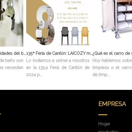
¿Qué son las comodidades del baño?
135ª Feria de Cantón: LAICOZY muestra el futuro de los muebles de hotel y los artículos de buffet
de baño son
Lo invitamos a unirse a nosotros
Hoy hablemos sobre
es necesitan
en la 135.a Feria de Cantón de
limpieza o el carro
2024 p...
de limp...
EMPRESA
Hogar