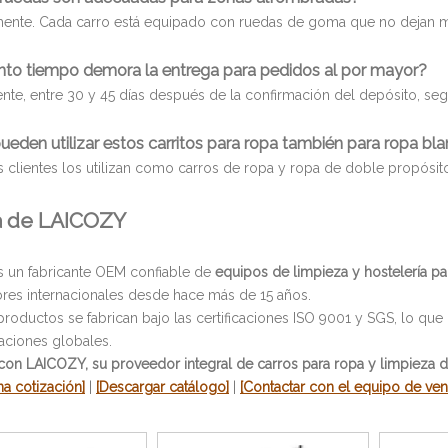
ente. Cada carro está equipado con ruedas de goma que no dejan ma
nto tiempo demora la entrega para pedidos al por mayor?
te, entre 30 y 45 días después de la confirmación del depósito, segú
pueden utilizar estos carritos para ropa también para ropa bl
 clientes los utilizan como carros de ropa y ropa de doble propósito
a de LAICOZY
 un fabricante OEM confiable de
equipos de limpieza y hostelería pa
dores internacionales desde hace más de 15 años.
roductos se fabrican bajo las certificaciones ISO 9001 y SGS, lo que
aciones globales.
con LAICOZY, su proveedor integral de carros para ropa y limpieza d
una cotización]
|
[Descargar catálogo]
|
[Contactar con el equipo de ven