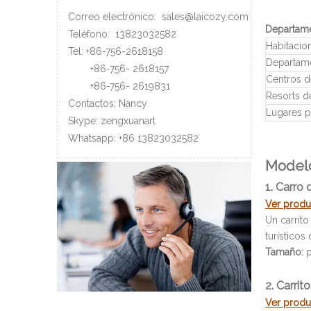
Correo electrónico:
sales@laicozy.com
Departame
Teléfono:
13823032582
Habitacion
Tel: +86-756-2618158
Departame
+86-756-
2618157
Centros d
+86-756-
2619831
Resorts d
Contactos: Nancy
Lugares p
Skype: zengxuanart
Whatsapp:
+86
13823032582
Modelo
1. Carro 
Ver prod
Un carrito
turísticos
Tamaño:
p
2. Carrit
Ver prod