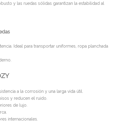
usto y las ruedas sólidas garantizan la estabilidad al
uedas
encia. Ideal para transportar uniformes, ropa planchada
derno.
COZY
tencia a la corrosión y una larga vida útil.
sos y reducen el ruido.
iores de lujo.
rca.
res internacionales.