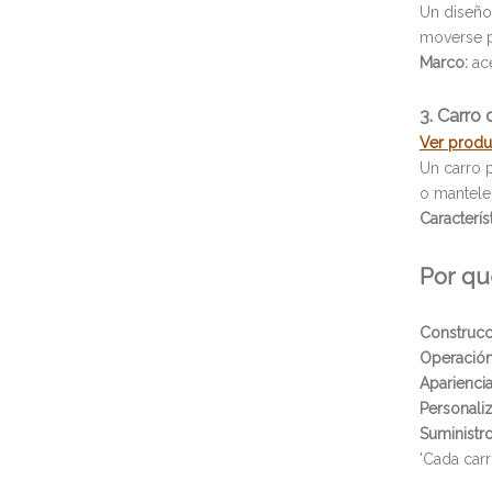
Un diseño 
moverse po
Marco:
ace
3. Carro
Ver prod
Un carro 
o mantele
Característ
Por qu
Construcc
Operación
Apariencia
Personaliz
Suministr
'Cada car