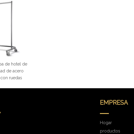
pa de hotel de
dad de acero
 con ruedas
EMPRESA
Hogar
productos