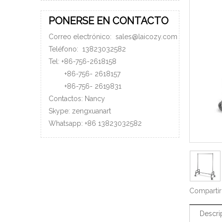
PONERSE EN CONTACTO
Correo electrónico:
sales@laicozy.com
Teléfono:
13823032582
Tel: +86-756-2618158
+86-756-
2618157
+86-756-
2619831
Contactos: Nancy
Skype: zengxuanart
Whatsapp:
+86
13823032582
Compartir
Descri