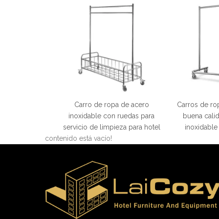
Carro de ropa de acero
Carros de ro
inoxidable con ruedas para
buena cali
servicio de limpieza para hotel
inoxidable
contenido está vacío!