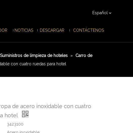
Español
IDOR
NOTICIAS
DESCARGAR
CONTÁCTENOS
Suministros de limpieza de hoteles
»
Carro de
dable con cuatro ruedas para hotel
ropa de acero inoxidable con cuatro
a hotel
3423100
Acero inoxidable