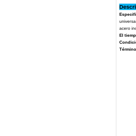
Descri
Especif
universa
acero in
El tiem
Condici
Término