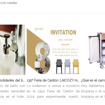
 con ruedas
¿Qué son las comodidades del baño?
135ª Feria de Cantón: LAICOZY muestra el futuro de los muebles de hotel y los artículos de buffet
os de baño son
Lo invitamos a unirse a nosotros
Hoy hablemos 
pedes necesitan
en la 135.a Feria de Cantón de
limpieza o el c
cia en el hotel.
2024 para experimentar nuestra
limpieza en el 
evan el nombre
última colección de muebles de
carro de limp