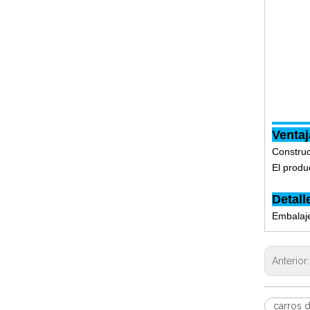
Ventaj
Construc
El produ
Detall
Embalaje
Anterior
carros 