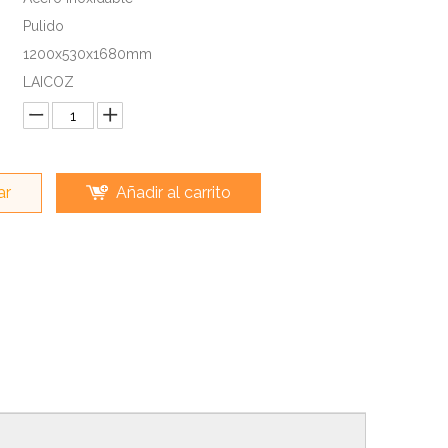
Pulido
1200x530x1680mm
LAICOZ
ar
Añadir al carrito