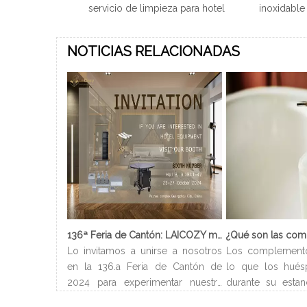
servicio de limpieza para hotel
inoxidable
NOTICIAS RELACIONADAS
136ª Feria de Cantón: LAICOZY muestra el futuro de los muebles de hotel y los artículos de buffet
Lo invitamos a unirse a nosotros
Los complement
en la 136.a Feria de Cantón de
lo que los hués
2024 para experimentar nuestra
durante su estan
última colección de muebles de
Normalmente ll