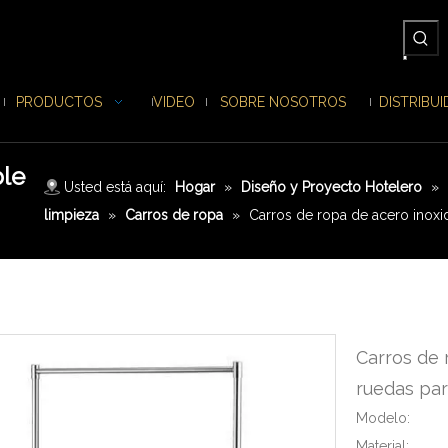
PRODUCTOS
VIDEO
SOBRE NOSOTROS
DISTRIBU
ble
Usted está aquí:
Hogar
»
Diseño y Proyecto Hotelero
»
limpieza
»
Carros de ropa
»
Carros de ropa de acero inoxi
Carros de 
ruedas par
Modelo:
Material: