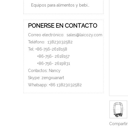
Equipos para alimentos y bebidas
PONERSE EN CONTACTO
Correo electrónico:
sales@laicozy.com
Teléfono:
13823032582
Tel: +86-756-2618158
+86-756-
2618157
+86-756-
2619831
Contactos: Nancy
Skype: zengxuanart
Whatsapp:
+86
13823032582
Compartir