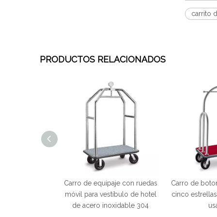
carrito
PRODUCTOS RELACIONADOS
nes de hotel de
Carro de equipaje con ruedas
Carro de boto
ble 304 plegable
móvil para vestíbulo de hotel
cinco estrella
o dorado
de acero inoxidable 304
us