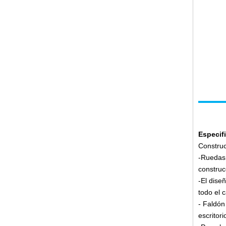
Especif
Construc
-Ruedas 
construc
-El dise
todo el 
- Faldón
escritor