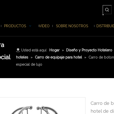
PRODUCTOS
VIDEO
SOBRE NOSOTROS
DISTRIBU
ra
Usted está aquí:
Hogar
»
Diseño y Proyecto Hotelero
cial
hoteles
»
Carro de equipaje para hotel
»
Carro de boton
especial de lujo
Carro de b
hotel de d