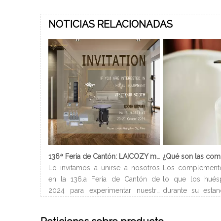
NOTICIAS RELACIONADAS
136ª Feria de Cantón: LAICOZY muestra el futuro de los muebles de hotel y los artículos de buffet
Lo invitamos a unirse a nosotros
Los complement
en la 136.a Feria de Cantón de
lo que los hués
2024 para experimentar nuestra
durante su estan
última colección de muebles de
Normalmente ll
hotel y artículos para buffet.
del hotel y pued