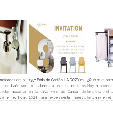
¿Qué son las comodidades del baño?
135ª Feria de Cantón: LAICOZY muestra el futuro de los muebles de hotel y los artículos de buffet
os de baño son
Lo invitamos a unirse a nosotros
Hoy hablemos 
pedes necesitan
en la 135.a Feria de Cantón de
limpieza o el c
cia en el hotel.
2024 para experimentar nuestra
limpieza en el 
evan el nombre
última colección de muebles de
carro de limp
es encontrarlos
hotel y artículos para buffet.
limpieza es un 