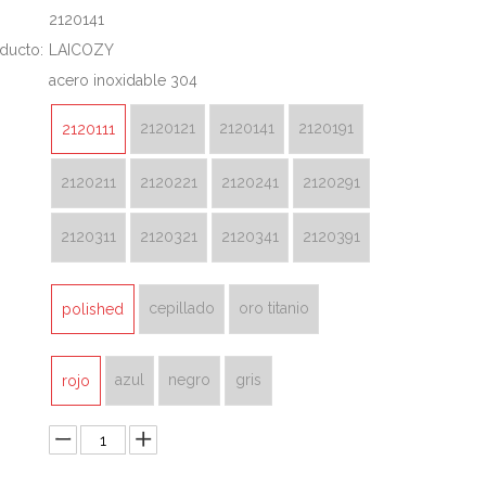
2120141
ducto:
LAICOZY
acero inoxidable 304
2120121
2120141
2120191
2120111
2120211
2120221
2120241
2120291
2120311
2120321
2120341
2120391
cepillado
oro titanio
polished
azul
negro
gris
rojo