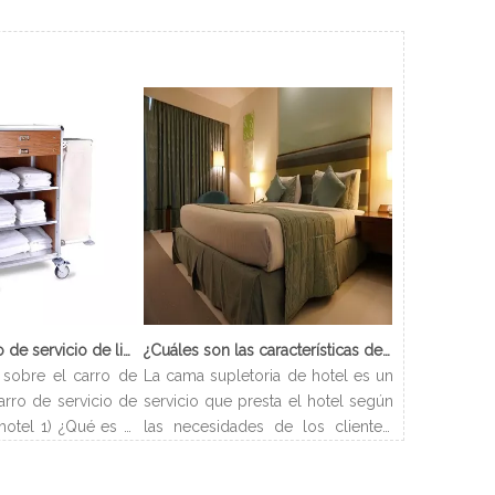
¿Qué es el carro de servicio de limpieza?
¿Cuáles son las características de Hotel Cama Supletoria?
sobre el carro de
La cama supletoria de hotel es un
arro de servicio de
servicio que presta el hotel según
hotel 1) ¿Qué es el
las necesidades de los clientes.
ieza? El carro de
Los hoteles pueden disponer las
carro que se utiliza
camas de forma flexible y resolver