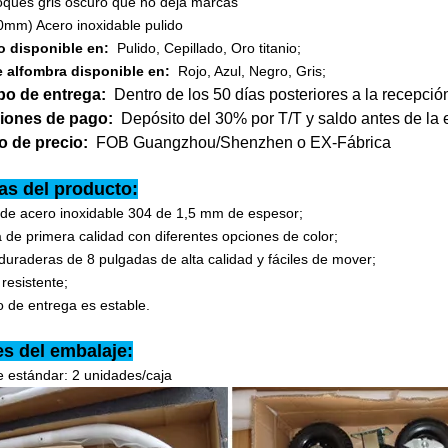
ques gris oscuro que no deja marcas
0mm) Acero inoxidable pulido
 disponible en:
Pulido, Cepillado, Oro titanio;
e alfombra disponible en:
Rojo, Azul, Negro, Gris;
mpo de entrega:
Dentro de los 50 días posteriores a la recepció
iones de pago:
Depósito del 30% por T/T y saldo antes de la 
o de precio:
FOB Guangzhou/Shenzhen o EX-Fábrica
as del producto:
 de acero inoxidable 304 de 1,5 mm de espesor;
 de primera calidad con diferentes opciones de color;
uraderas de 8 pulgadas de alta calidad y fáciles de mover;
 resistente;
o de entrega es estable.
es del embalaje:
e estándar: 2 unidades/caja