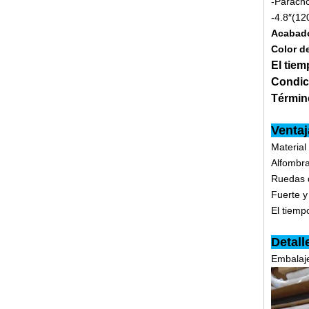
-Paracho
-4.8″(12
Acabado
Color d
El tie
Condic
Términ
Ventaj
Material
Alfombra
Ruedas d
Fuerte y
El tiemp
Detall
Embalaj