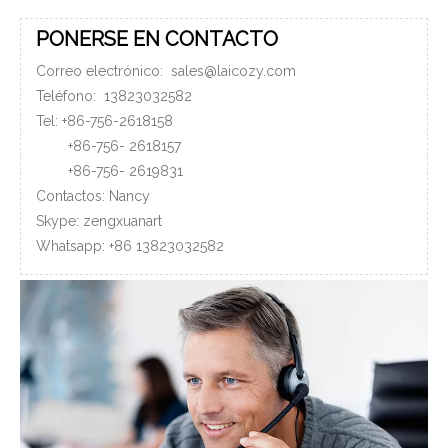
PONERSE EN CONTACTO
Correo electrónico:
sales@laicozy.com
Teléfono:
13823032582
Tel: +86-756-2618158
+86-756-
2618157
+86-756-
2619831
Contactos: Nancy
Skype: zengxuanart
Whatsapp:
+86
13823032582