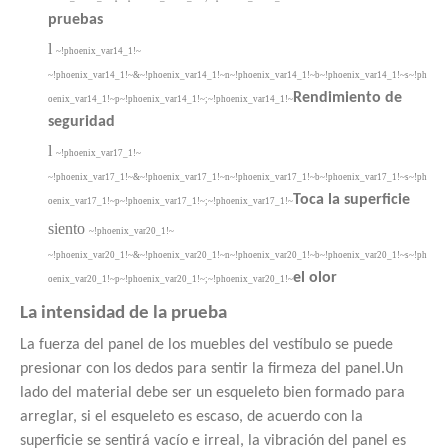
pruebas
l
~!phoenix_var14_1!~
~!phoenix_var14_1!~&~!phoenix_var14_1!~n~!phoenix_var14_1!~b~!phoenix_var14_1!~s~!ph
Rendimiento de
oenix_var14_1!~p~!phoenix_var14_1!~;~!phoenix_var14_1!~
seguridad
l
~!phoenix_var17_1!~
~!phoenix_var17_1!~&~!phoenix_var17_1!~n~!phoenix_var17_1!~b~!phoenix_var17_1!~s~!ph
Toca la superficie
oenix_var17_1!~p~!phoenix_var17_1!~;~!phoenix_var17_1!~
siento
~!phoenix_var20_1!~
~!phoenix_var20_1!~&~!phoenix_var20_1!~n~!phoenix_var20_1!~b~!phoenix_var20_1!~s~!ph
el olor
oenix_var20_1!~p~!phoenix_var20_1!~;~!phoenix_var20_1!~
La intensidad de la prueba
La fuerza del panel de los muebles del vestíbulo se puede
presionar con los dedos para sentir la firmeza del panel.Un
lado del material debe ser un esqueleto bien formado para
arreglar, si el esqueleto es escaso, de acuerdo con la
superficie se sentirá vacío e irreal, la vibración del panel es