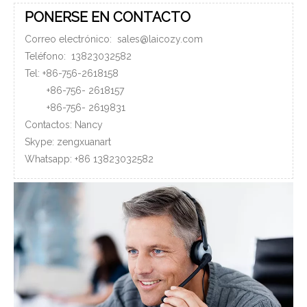
PONERSE EN CONTACTO
Correo electrónico:
sales@laicozy.com
Teléfono:
13823032582
Tel: +86-756-2618158
+86-756-
2618157
+86-756-
2619831
Contactos: Nancy
Skype: zengxuanart
Whatsapp:
+86
13823032582