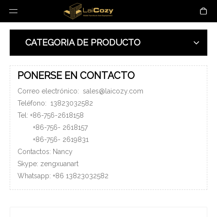
CATEGORIA DE PRODUCTO
PONERSE EN CONTACTO
Correo electrónico:
sales@laicozy.com
Teléfono:
13823032582
Tel: +86-756-2618158
+86-756-
2618157
+86-756-
2619831
Contactos: Nancy
Skype: zengxuanart
Whatsapp:
+86
13823032582