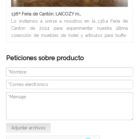
136ª Feria de Cantón: LAICOZY muestra el futuro de los muebles de hotel y los artículos de buffet
Lo invitamos a unirse a nosotros en la 136.a Feria de
Los
Cantón de 2024 para experimentar nuestra última
nec
colección de muebles de hotel y artículos para buffet.
lle
Esperamos conectarnos con profesionales de la industria,
bañ
construir nuevas relaciones y compartir nuestra pasión
de 
Peticiones sobre producto
por la artesanía de calidad y el diseño innovador.
peq
Nosotros
con
ser
Adjuntar archivos