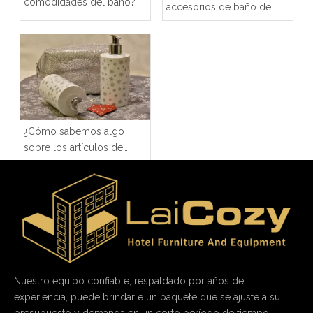
comodidades del baño?
accesorios de baño de
hotel?
¿Cómo sabemos algo
sobre los artículos de
baño?
Nuestro equipo confiable, respaldado por años de
experiencia, puede brindarle un paquete que se ajuste a su
presupuesto y demanda en un corto período de tiempo.