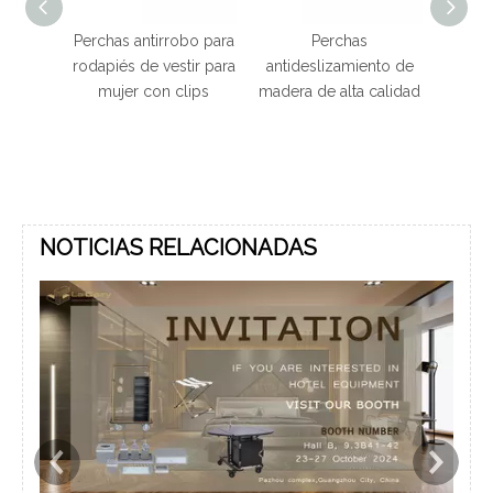
el de
Perchas antirrobo para
Perchas
 para
rodapiés de vestir para
antideslizamiento de
jer
mujer con clips
madera de alta calidad
NOTICIAS RELACIONADAS