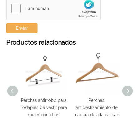
Enviar
Productos relacionados
el de
Perchas antirrobo para
Perchas
 para
rodapiés de vestir para
antideslizamiento de
jer
mujer con clips
madera de alta calidad