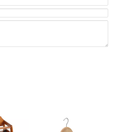
 acuerdo con el
presentará los tipos y
do de habitaciones
procedimientos de camas
el departamento de
supletorias de hotel.
ctivamente por