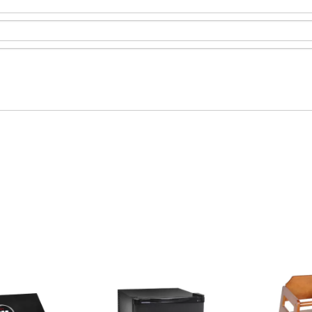
entes y pueden
construir nuevas relaciones y
huéspedes de
pequeño, loción
compartir nuestra pasión por la
número asigna
e ducha, etc. A
artesanía de calidad y el diseño
que requiere 
ofrecen algunas
innovador.
limpieza en efe
los servicios de