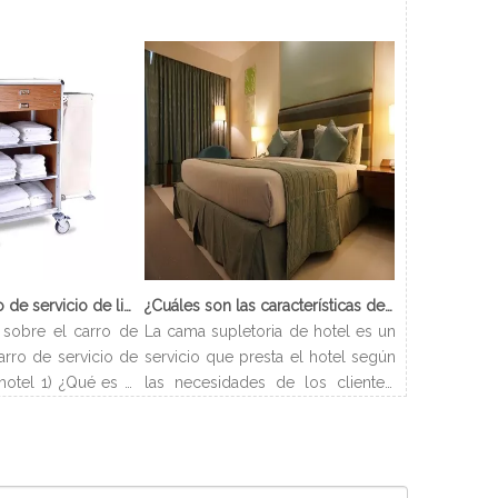
¿Qué es el carro de servicio de limpieza?
¿Cuáles son las características de Hotel Cama Supletoria?
sobre el carro de
La cama supletoria de hotel es un
arro de servicio de
servicio que presta el hotel según
hotel 1) ¿Qué es el
las necesidades de los clientes.
ieza? El carro de
Los hoteles pueden disponer las
carro que se utiliza
camas de forma flexible y resolver
enar todos los
los problemas de alojamiento de
ecesarios para los
los clientes. Y este artículo