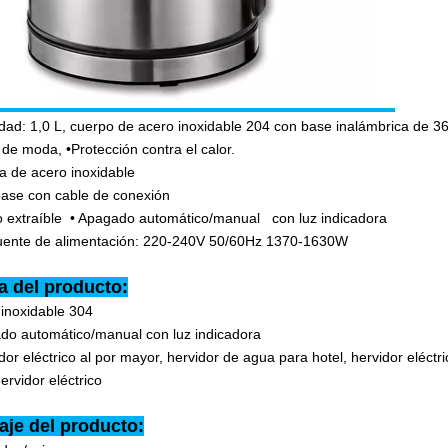
dad: 1,0 L, cuerpo de acero inoxidable 204 con base inalámbrica de 36
 de moda, •Protección contra el calor.
a de acero inoxidable
base con cable de conexión
 filtro extraíble • Apagado automát
e de alimentación: 220-240V 50/60Hz 1370-1630W
a del producto:
 inoxidable 304
do automático/manual con luz indicadora
dor eléctrico al por mayor, hervidor de agua para hotel, hervidor eléctr
rvidor eléctrico
je del producto: