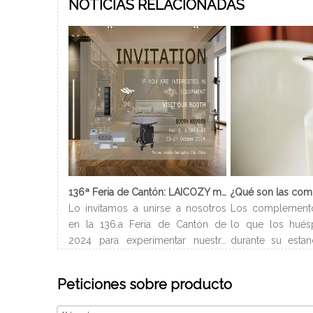
NOTICIAS RELACIONADAS
136ª Feria de Cantón: LAICOZY muestra el futuro de los muebles de hotel y los artículos de buffet
Lo invitamos a unirse a nosotros
Los complement
en la 136.a Feria de Cantón de
lo que los hués
2024 para experimentar nuestra
durante su estan
última colección de muebles de
Normalmente ll
hotel y artículos para buffet.
del hotel y pued
Peticiones sobre producto
Esperamos conectarnos con
en el baño. Depe
profesionales de la industria,
de habitación, l