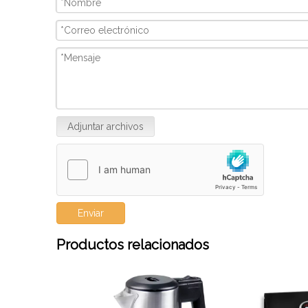
construir nuevas relaciones y
baño son difer
compartir nuestra pasión por la
incluir champú 
artesanía de calidad y el diseño
corporal, gel d
innovador. Nosotros
continuación se 
introducciones a 
baño.
Adjuntar archivos
Enviar
Productos relacionados