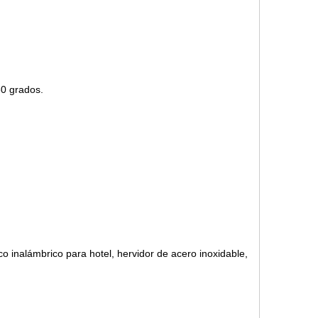
0 ​​grados.
ico/manual con luz indicadora
ico inalámbrico para hotel, hervidor de acero inoxidable,