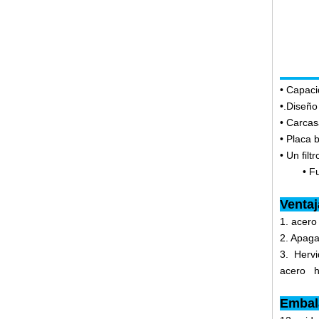
• Capaci
•.Diseño
• Carcas
• Placa 
• Un
• Fuent
Ventaj
1. acero
2. Apaga
3. Hervi
acero he
Embala