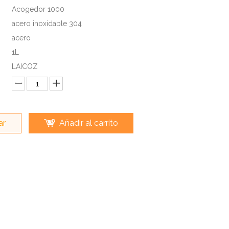
Acogedor 1000
acero inoxidable 304
acero
1L
LAICOZ
ar
Añadir al carrito