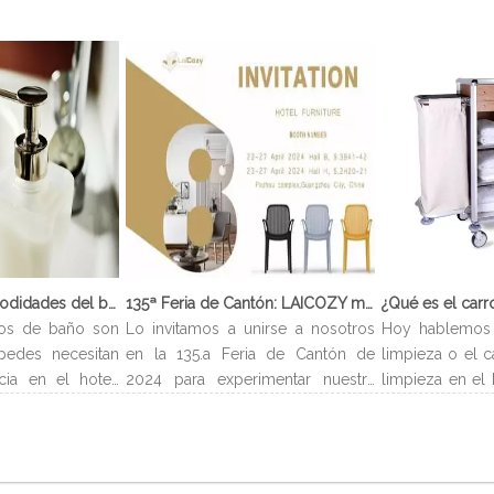
¿Qué son las comodidades del baño?
135ª Feria de Cantón: LAICOZY muestra el futuro de los muebles de hotel y los artículos de buffet
os de baño son
Lo invitamos a unirse a nosotros
Hoy hablemos 
pedes necesitan
en la 135.a Feria de Cantón de
limpieza o el c
cia en el hotel.
2024 para experimentar nuestra
limpieza en el 
evan el nombre
última colección de muebles de
carro de limp
es encontrarlos
hotel y artículos para buffet.
limpieza es un 
ndiendo del tipo
Esperamos conectarnos con
para almac
os servicios de
profesionales de la industria,
suministros n