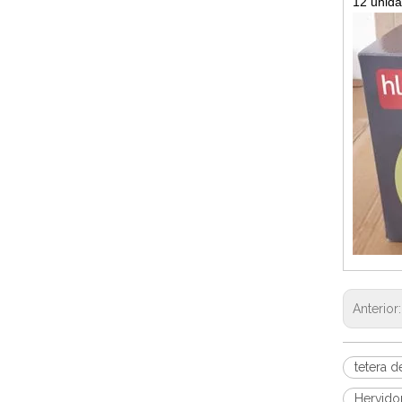
12 unid
Anterior
tetera d
Hervidor