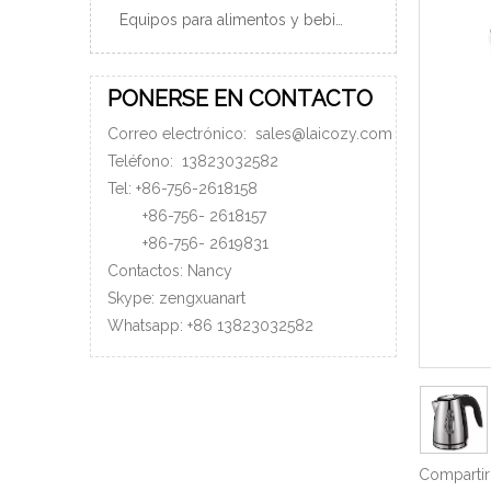
Equipos para alimentos y bebidas
PONERSE EN CONTACTO
Correo electrónico:
sales@laicozy.com
Teléfono:
13823032582
Tel: +86-756-2618158
+86-756-
2618157
+86-756-
2619831
Contactos: Nancy
Skype: zengxuanart
Whatsapp:
+86
13823032582
Compartir