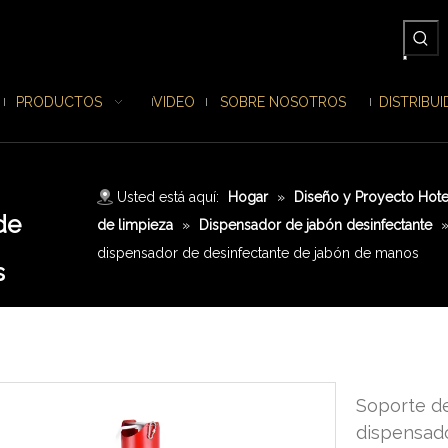
PRODUCTOS
VIDEO
SOBRE NOSOTROS
DISTRIBU
Usted está aquí:
Hogar
»
Diseño y Proyecto Hote
de
de limpieza
»
Dispensador de jabón desinfectante
dispensador de desinfectante de jabón de manos
s
Soporte de
dispensad