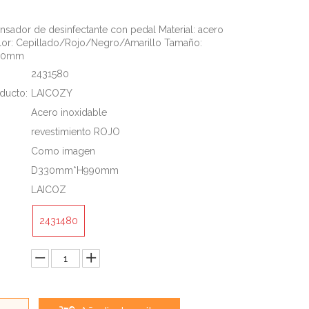
nsador de desinfectante con pedal Material: acero
lor: Cepillado/Rojo/Negro/Amarillo Tamaño:
90mm
2431580
ducto:
LAICOZY
Acero inoxidable
revestimiento ROJO
Como imagen
D330mm*H990mm
LAICOZ
2431480