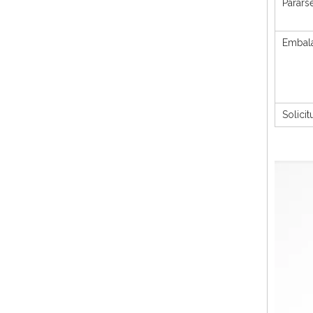
Pararse
Embala
Solicit