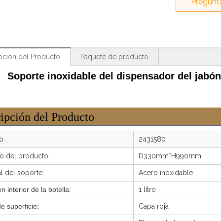
Pregunt
pción del Producto
Paquete de producto
Soporte inoxidable del dispensador del jabó
ipción del Producto
 :
2431580
 del producto:
D330mm*H990mm
al del soporte:
Acero inoxidable
 interior de la botella:
1 litro
e superficie:
Capa roja