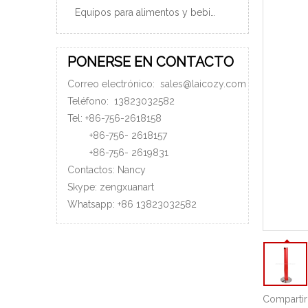
Equipos para alimentos y bebidas
PONERSE EN CONTACTO
Correo electrónico:
sales@laicozy.com
Teléfono:
13823032582
Tel: +86-756-2618158
+86-756-
2618157
+86-756-
2619831
Contactos: Nancy
Skype: zengxuanart
Whatsapp:
+86
13823032582
Compartir