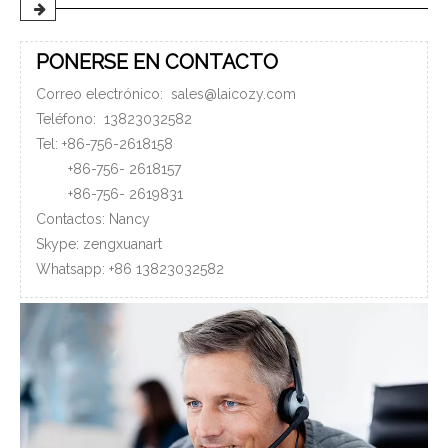
PONERSE EN CONTACTO
Correo electrónico:
sales@laicozy.com
Teléfono:
13823032582
Tel: +86-756-2618158
+86-756-
2618157
+86-756-
2619831
Contactos: Nancy
Skype: zengxuanart
Whatsapp:
+86
13823032582