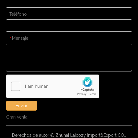
Teléfono
Mensaje
*
Enviar
Gran venta
Derechos de autor
Zhuhai Laicozy Import&Export CO.,
