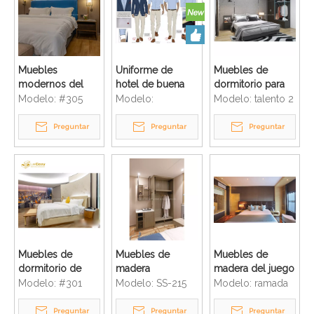
Muebles
Uniforme de
Muebles de
modernos del
hotel de buena
dormitorio para
apartamento de la
calidad Hotel de
proyecto escolar
Modelo:
#305
Modelo:
Modelo:
talento 2
villa del
5 estrellas Ropa
de apartamentos
dormitorio del
hecha a medida
tamaño king
Preguntar
Preguntar
Preguntar
complejo del
comercial
hotel de la
estrella
Muebles de
Muebles de
Muebles de
dormitorio de
madera
madera del juego
hotel de 3/4/5
modernos de la
de cama del
Modelo:
#301
Modelo:
SS-215
Modelo:
ramada
estrellas de lujo
villa del complejo
hotel turístico de
de madera
del hotel de la
la estrella de
Preguntar
Preguntar
Preguntar