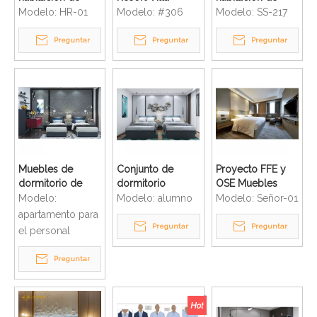
huéspedes de
dormitorio traje
diseño de
Modelo:
HR-01
Modelo:
#306
Modelo:
SS-217
apartamentos de
muebles para el
interiores de
diseño moderno
hogar
hotelería de lujo
Preguntar
Preguntar
Preguntar
de hotel de
negocios
Muebles de
Conjunto de
Proyecto FFE y
dormitorio de
dormitorio
OSE Muebles
apartamento de
escolar
modernos para
Modelo:
Modelo:
alumno
Modelo:
Señor-01
hotel hechos a
económico
habitaciones de
apartamento para
medida
Stundent
hotel Marriott
Preguntar
Preguntar
el personal
Apartment
Preguntar