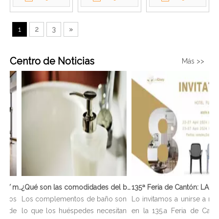
hechos a medida
sala de estar
Villia
1
2
3
»
Centro de Noticias
Más >>
136ª Feria de Cantón: LAICOZY muestra el futuro de los muebles de hotel y los artículos de buffet
¿Qué son las comodidades del baño?
tros
Los complementos de baño son
Lo invitamos a unirse a noso
n de
lo que los huéspedes necesitan
en la 135.a Feria de Cantó