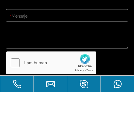
Mensaje
*
Enviar
CONTÁCTENOS
Gran venta
Derechos de autor
Zhuhai Laicozy Import&Export CO.,

LTD.Reservados todos los derechos.