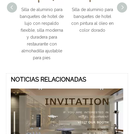
inio para
Silla de aluminio para
Silla de aluminio con
Sil
 hotel de
banquetes de hotel
respaldo flexible para
espaldo
con pintura al óleo en
hotel y restaurante con
ban
a moderna
color dorado
apilable
a para
e con
justable
es
NOTICIAS RELACIONADAS