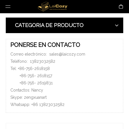
CATEGORIA DE PRODUCTO
PONERSE EN CONTACTO
Correo electrónico:
sales@laicozy.com
Teléfono:
13823032582
Tel: +86-756-2618158
+86-756-
2618157
+86-756-
2619831
Contactos: Nancy
Skype: zengxuanart
Whatsapp:
+86
13823032582