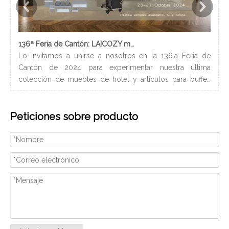
136ª Feria de Cantón: LAICOZY muestra el futuro de los muebles de hotel y los artículos de buffet
Lo invitamos a unirse a nosotros en la 136.a Feria de
Los
Cantón de 2024 para experimentar nuestra última
nec
colección de muebles de hotel y artículos para buffet.
lle
Esperamos conectarnos con profesionales de la industria,
bañ
construir nuevas relaciones y compartir nuestra pasión
de 
Peticiones sobre producto
por la artesanía de calidad y el diseño innovador.
peq
Nosotros
con
ser