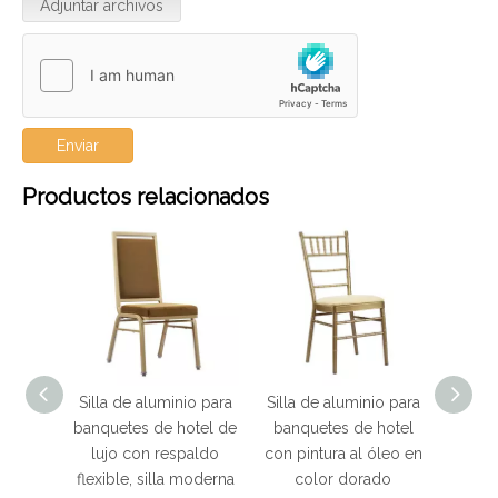
Adjuntar archivos
Enviar
Productos relacionados
minio para
Silla de aluminio para
Silla de aluminio con
Si
 hotel de
banquetes de hotel
respaldo flexible para
espaldo
con pintura al óleo en
hotel y restaurante con
ba
la moderna
color dorado
apilable