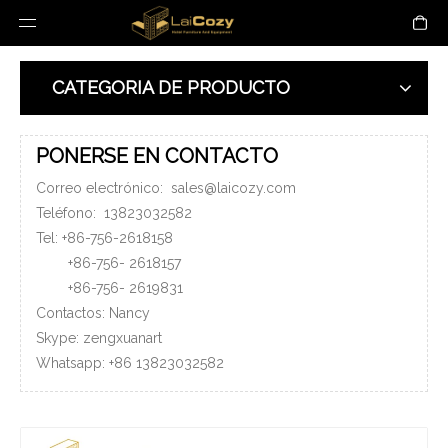
CATEGORIA DE PRODUCTO
PONERSE EN CONTACTO
Correo electrónico:
sales@laicozy.com
Teléfono:
13823032582
Tel: +86-756-2618158
+86-756-
2618157
+86-756-
2619831
Contactos: Nancy
Skype: zengxuanart
Whatsapp:
+86
13823032582