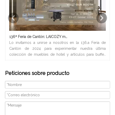
136ª Feria de Cantón: LAICOZY muestra el futuro de los muebles de hotel y los artículos de buffet
Lo invitamos a unirse a nosotros en la 136.a Feria de
Los
Cantón de 2024 para experimentar nuestra última
nec
colección de muebles de hotel y artículos para buffet.
lle
Esperamos conectarnos con profesionales de la industria,
bañ
construir nuevas relaciones y compartir nuestra pasión
de 
Peticiones sobre producto
por la artesanía de calidad y el diseño innovador.
peq
Nosotros
con
ser