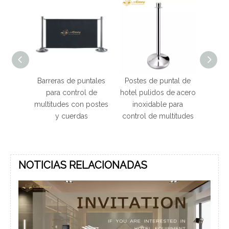
al de
Barreras de puntales
Postes de puntal de
able
para control de
hotel pulidos de acero
io con
multitudes con postes
inoxidable para
sférica
y cuerdas
control de multitudes
NOTICIAS RELACIONADAS