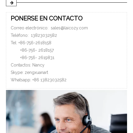
PONERSE EN CONTACTO
Correo electrónico:
sales@laicozy.com
Teléfono:
13823032582
Tel: +86-756-2618158
+86-756-
2618157
+86-756-
2619831
Contactos: Nancy
Skype: zengxuanart
Whatsapp:
+86
13823032582