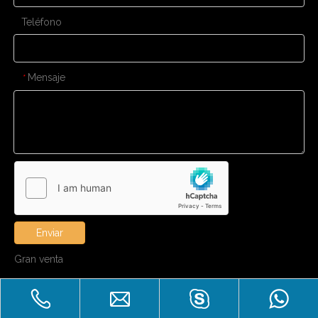
Teléfono
Mensaje
*
Enviar
Gran venta
Derechos de autor
Zhuhai Laicozy Import&Export CO.,

LTD.Reservados todos los derechos.