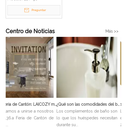
Preguntar
Centro de Noticias
Más >>
136ª Feria de Cantón: LAICOZY muestra el futuro de los muebles de hotel y los artículos de buffet
¿Qué son las comodidades del baño?
vitamos a unirse a nosotros
Los complementos de baño son
Lo i
a 136.a Feria de Cantón de
lo que los huéspedes necesitan
en l
p...
durante su...
2024 