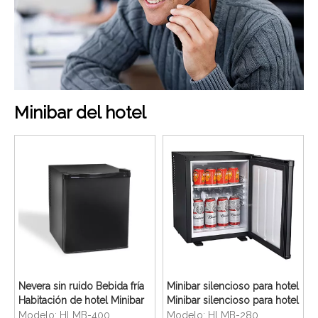
Minibar del hotel
Nevera sin ruido Bebida fría
Minibar silencioso para hotel
Habitación de hotel Minibar
Minibar silencioso para hotel
de 28 litros
Modelo:
HLMB-400
Modelo:
HLMB-280