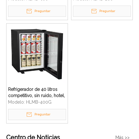
Preguntar
Preguntar
Refrigerador de 40 litros
competitivo, sin ruido, hotel,
minibar, congelador, puerta
Modelo:
HLMB-400G
de vidrio
Preguntar
Centro de Noticias
Más >>