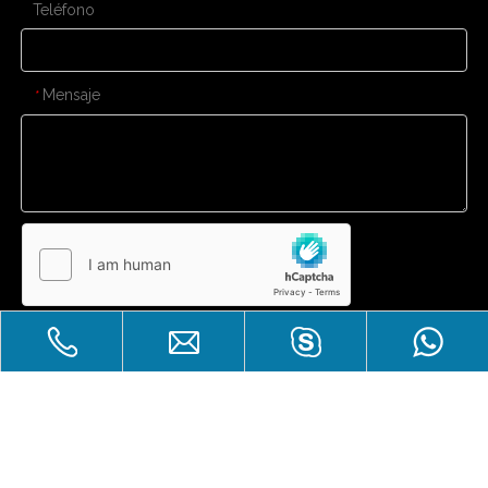
Teléfono
Mensaje
*
Enviar
CONTÁCTENOS
Gran venta
Derechos de autor
Zhuhai Laicozy Import&Export CO.,

LTD.Reservados todos los derechos.