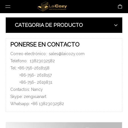
CATEGORIA DE PRODUCTO
PONERSE EN CONTACTO
Correo electrónico:
sales@laicozy.com
Teléfono:
13823032582
Tel: +86-756-2618158
+86-756-
2618157
+86-756-
2619831
Contactos: Nancy
Skype: zengxuanart
Whatsapp:
+86
13823032582