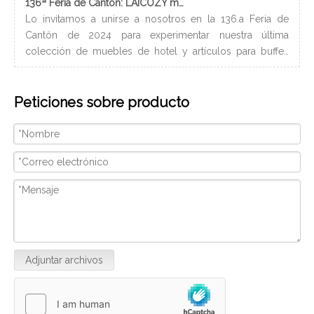
136ª Feria de Cantón: LAICOZY muestra el futuro de los muebles de hotel y los artículos de buffet
Lo invitamos a unirse a nosotros en la 136.a Feria de
Los
Cantón de 2024 para experimentar nuestra última
nec
colección de muebles de hotel y artículos para buffet.
lle
Esperamos conectarnos con profesionales de la industria,
bañ
construir nuevas relaciones y compartir nuestra pasión
de 
Peticiones sobre producto
por la artesanía de calidad y el diseño innovador.
peq
Nosotros
con
ser
Adjuntar archivos