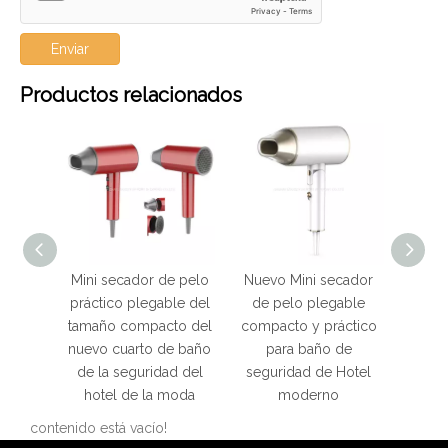
Enviar
Productos relacionados
Mini secador de pelo
Nuevo Mini secador
Mini secado
práctico plegable del
de pelo plegable
práctico pl
tamaño compacto del
compacto y práctico
tamaño com
de
nuevo cuarto de baño
para baño de
cuarto de 
de la seguridad del
seguridad de Hotel
hot
hotel de la moda
moderno
contenido está vacío!