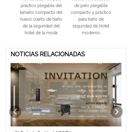
práctico plegable del
de pelo plegable
práctico ple
tamaño compacto del
compacto y práctico
tamaño comp
nuevo cuarto de baño
para baño de
cuarto de b
de la seguridad del
seguridad de Hotel
hote
hotel de la moda
moderno
NOTICIAS RELACIONADAS