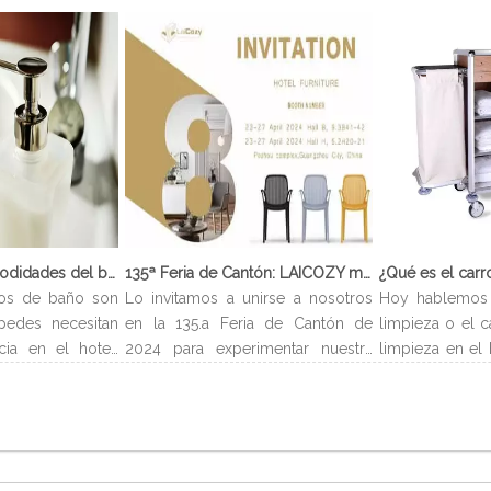
¿Qué son las comodidades del baño?
135ª Feria de Cantón: LAICOZY muestra el futuro de los muebles de hotel y los artículos de buffet
os de baño son
Lo invitamos a unirse a nosotros
Hoy hablemos 
pedes necesitan
en la 135.a Feria de Cantón de
limpieza o el c
cia en el hotel.
2024 para experimentar nuestra
limpieza en el 
evan el nombre
última colección de muebles de
carro de limp
es encontrarlos
hotel y artículos para buffet.
limpieza es un 
ndiendo del tipo
Esperamos conectarnos con
para almac
os servicios de
profesionales de la industria,
suministros n
entes y pueden
construir nuevas relaciones y
huéspedes de