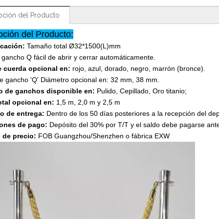
pción del Producto
pción del Producto:
icación:
Tamaño total Ø32*1500(L)mm
e gancho Q fácil de abrir y cerrar automáticamente.
e cuerda opcional en:
rojo, azul, dorado, negro, marrón (bronce).
e gancho 'Q' Diámetro opcional en: 32 mm, 38 mm.
 de ganchos disponible en:
Pulido, Cepillado, Oro titanio;
otal opcional en:
1,5 m, 2,0 m y 2,5 m
po de entrega:
Dentro de los 50 días posteriores a la recepción del dep
ones de pago:
Depósito del 30% por T/T y el saldo debe pagarse ante
 de precio:
FOB Guangzhou/Shenzhen o fábrica EXW