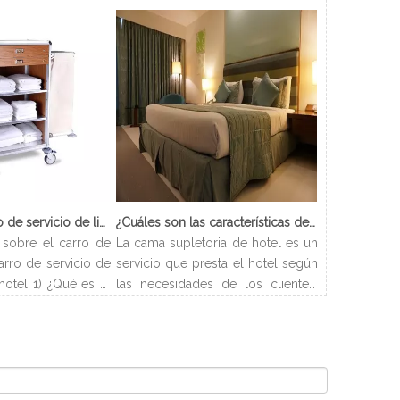
¿Qué es el carro de servicio de limpieza?
¿Cuáles son las características de Hotel Cama Supletoria?
sobre el carro de
La cama supletoria de hotel es un
arro de servicio de
servicio que presta el hotel según
hotel 1) ¿Qué es el
las necesidades de los clientes.
ieza? El carro de
Los hoteles pueden disponer las
carro que se utiliza
camas de forma flexible y resolver
enar todos los
los problemas de alojamiento de
ecesarios para los
los clientes. Y este artículo
 acuerdo con el
presentará los tipos y