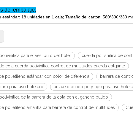
es del embalaje:
 estándar: 18 unidades en 1 caja; Tamaño del cartón: 580*390*330 mm
:
olivinílica para el vestíbulo del hotel
cuerda polivinílica de con
de cola cuerda polivinílica control de multitudes cuerda colgante
e polietileno estándar con color de diferencia
barrera de contr
duro para uso hotelero
anzuelo pulido poly ripe para uso hotel
olivinílica de la barrera de la cola con el gancho pulido
e polietileno amarilla para barrera de control de multitudes
Cue