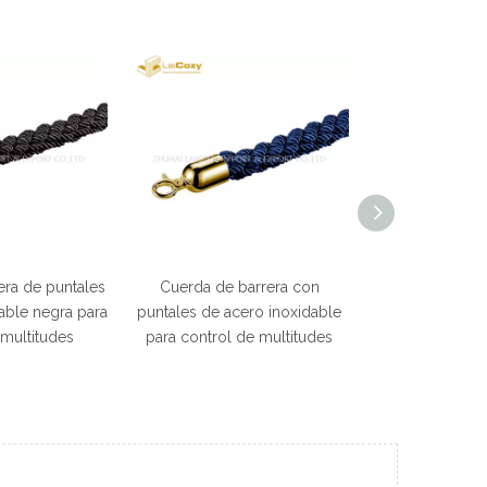
barrera con
Cuerda de barrera de puntales
Cuerda negra d
ero inoxidable
de acero inoxidable para cola
puntal de cola
de multitudes
de control de multitudes
multi