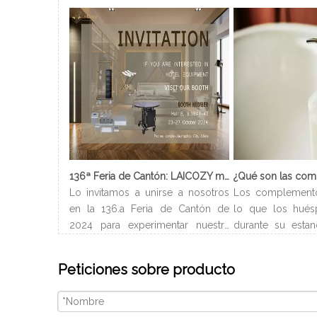
136ª Feria de Cantón: LAICOZY muestra el futuro de los muebles de hotel y los artículos de buffet
Lo invitamos a unirse a nosotros
Los complement
en la 136.a Feria de Cantón de
lo que los hués
2024 para experimentar nuestra
durante su estan
última colección de muebles de
Normalmente ll
hotel y artículos para buffet.
del hotel y pued
Peticiones sobre producto
Esperamos conectarnos con
en el baño. Depe
profesionales de la industria,
de habitación, l
construir nuevas relaciones y
baño son difer