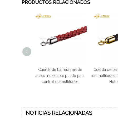
PRODUCTOS RELACIONADOS
arrera roja de
Cuerda de barrera de control
Cuerda negra d
ble pulido para
de multitudes de Golden Hook
los puntales 
e multitudes
Hotel Bank
multitudes del
NOTICIAS RELACIONADAS