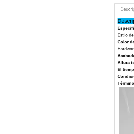
Descri
Descri
Especif
Estilo d
Color d
Hardwar
Acabado
Altura t
El tiem
Condici
Término