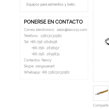
Equipos para alimentos y bebidas
PONERSE EN CONTACTO
Correo electrónico:
sales@laicozy.com
Teléfono:
13823032582
Tel: +86-756-2618158
+86-756-
2618157
+86-756-
2619831
Contactos: Nancy
Skype: zengxuanart
Whatsapp:
+86
13823032582
Compartir