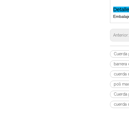
Detall
Embalaje
Anterior
Cuerda p
barrera 
cuerda d
poli ma
Cuerda p
cuerda d