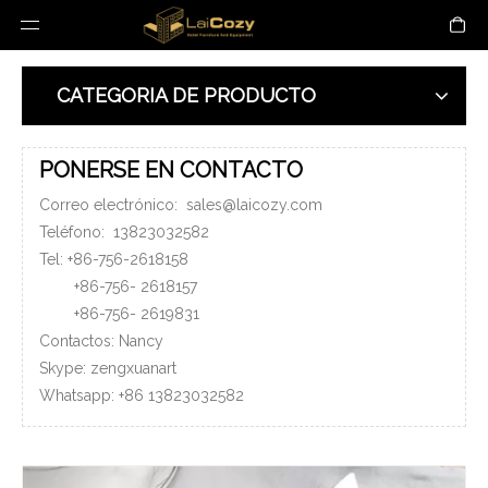
CATEGORIA DE PRODUCTO
PONERSE EN CONTACTO
Correo electrónico:
sales@laicozy.com
Teléfono:
13823032582
Tel: +86-756-2618158
+86-756-
2618157
+86-756-
2619831
Contactos: Nancy
Skype: zengxuanart
Whatsapp:
+86
13823032582