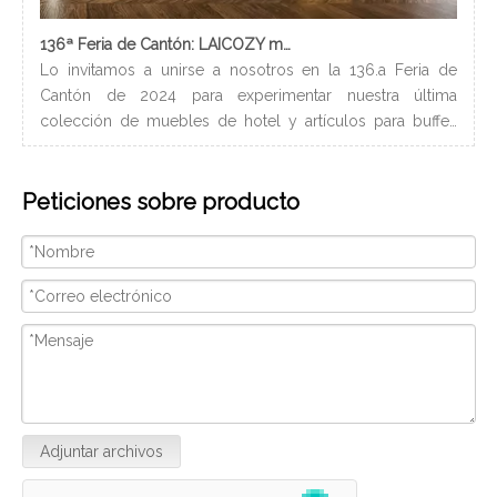
136ª Feria de Cantón: LAICOZY muestra el futuro de los muebles de hotel y los artículos de buffet
Lo invitamos a unirse a nosotros en la 136.a Feria de
Los
Cantón de 2024 para experimentar nuestra última
nec
colección de muebles de hotel y artículos para buffet.
lle
Esperamos conectarnos con profesionales de la industria,
bañ
construir nuevas relaciones y compartir nuestra pasión
de 
Peticiones sobre producto
por la artesanía de calidad y el diseño innovador.
peq
Nosotros
con
ser
Adjuntar archivos