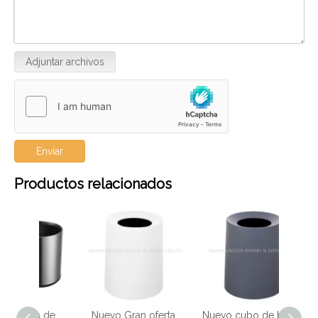
Adjuntar archivos
Enviar
Productos relacionados
s de
Nuevo Gran oferta,
Nuevo cubo de basura
Nuevo