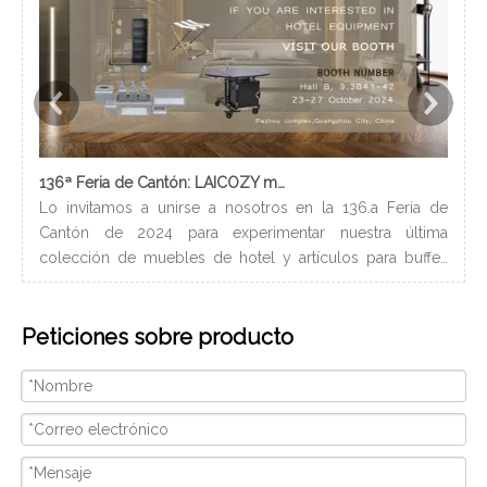
136ª Feria de Cantón: LAICOZY muestra el futuro de los muebles de hotel y los artículos de buffet
Lo invitamos a unirse a nosotros en la 136.a Feria de
Los
Cantón de 2024 para experimentar nuestra última
nec
colección de muebles de hotel y artículos para buffet.
lle
Esperamos conectarnos con profesionales de la industria,
bañ
construir nuevas relaciones y compartir nuestra pasión
de 
Peticiones sobre producto
por la artesanía de calidad y el diseño innovador.
peq
Nosotros
con
ser