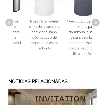
s de
Nuevo Gran oferta,
Nuevo cubo de basura
Nuevo
ores
cubo de basura para
de moda para
dorm
acero
dormitorio, baño,
dormitorio, cubo de
ofi
para
oficina, cubo de
basura para baño,
basu
e hotel
basura de plástico
cubo de basura de
re
redondo
plástico redondo de
8L para oficina
NOTICIAS RELACIONADAS