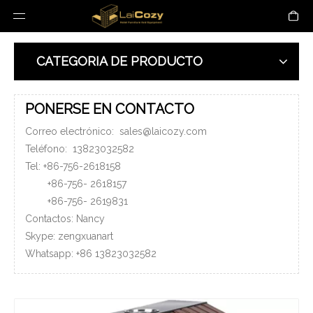
CATEGORIA DE PRODUCTO
PONERSE EN CONTACTO
Correo electrónico:
sales@laicozy.com
Teléfono:
13823032582
Tel: +86-756-2618158
+86-756-
2618157
+86-756-
2619831
Contactos: Nancy
Skype: zengxuanart
Whatsapp:
+86
13823032582