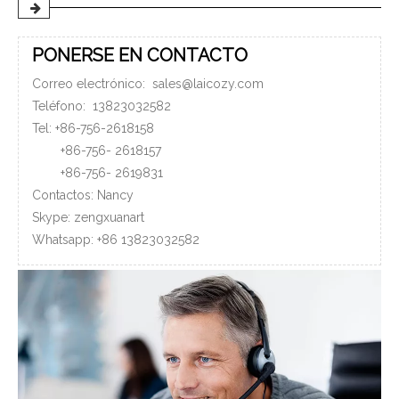
PONERSE EN CONTACTO
Correo electrónico:
sales@laicozy.com
Teléfono:
13823032582
Tel: +86-756-2618158
+86-756-
2618157
+86-756-
2619831
Contactos: Nancy
Skype: zengxuanart
Whatsapp:
+86
13823032582