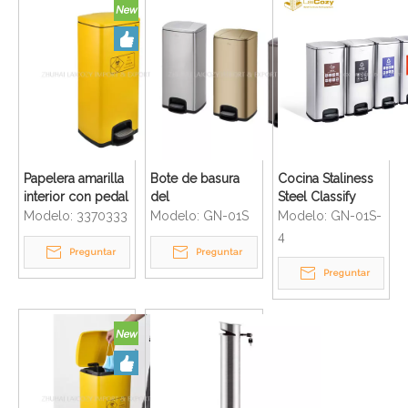
Papelera amarilla
Bote de basura
Cocina Staliness
interior con pedal
del
Steel Classify
de recogida de
compartimiento
Cubos de basura
Modelo:
3370333
Modelo:
GN-01S
Modelo:
GN-01S-
máscaras usadas
del polvo del
con pedal para
4
en el hospital
pedal de la
interiores
Preguntar
Preguntar
cocina del acero
Preguntar
inoxidable 30L de
la buena calidad
al por mayor de
la fábrica