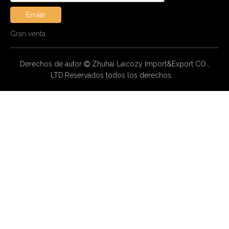
Enviar
Gran venta
Derechos de autor
Zhuhai Laicozy Import&Export CO.,

LTD.Reservados todos los derechos.