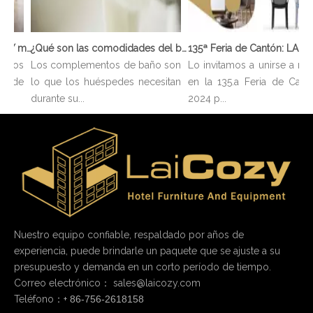
136ª Feria de Cantón: LAICOZY muestra el futuro de los muebles de hotel y los artículos de buffet
¿Qué son las comodidades del baño?
tros
Los complementos de baño son
Lo invitamos a unirse a nos
n de
lo que los huéspedes necesitan
en la 135.a Feria de Cantó
durante su...
2024 p...
Nuestro equipo confiable, respaldado por años de
experiencia, puede brindarle un paquete que se ajuste a su
presupuesto y demanda en un corto período de tiempo.
Correo electrónico：
sales@laicozy.com
Teléfono：+
86-756-2618158