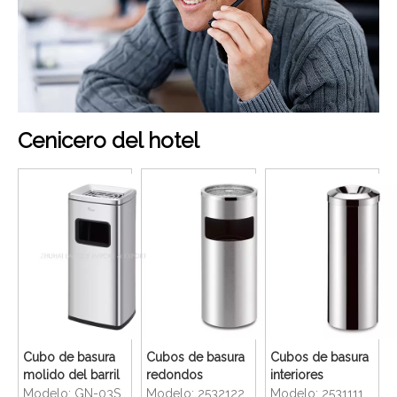
Cenicero del hotel
Cubo de basura
Cubos de basura
Cubos de basura
molido del barril
redondos
interiores
de ceniza del
interiores de
redondos de
Modelo:
GN-03S
Modelo:
2532122
Modelo:
2531111