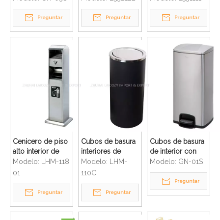
cubo de polvo
acero inoxidable
acero inoxidable
del acero
para vestíbulo de
para hotel con
Preguntar
Preguntar
Preguntar
inoxidable 20L de
hotel
tapa
la buena calidad
al por mayor de
la fábrica
Cenicero de piso
Cubos de basura
Cubos de basura
alto interior de
interiores de
de interior con
lujo de acero
hotel con tapa
pedal de acero
Modelo:
LHM-118
Modelo:
LHM-
Modelo:
GN-01S
inoxidable
abatible
inoxidable 30L
01
110C
Preguntar
Preguntar
Preguntar