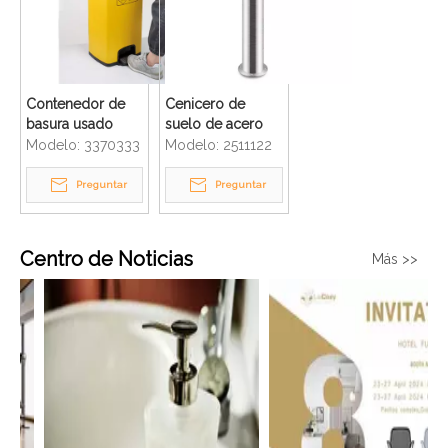
Contenedor de
Cenicero de
basura usado
suelo de acero
residuos médicos
inoxidable 304
Modelo:
3370333
Modelo:
2511122
inoxidables
cepillado para
amarillos del
hotel
Preguntar
Preguntar
pedal de la
máscara del
hospital 30L
Centro de Noticias
Más >>