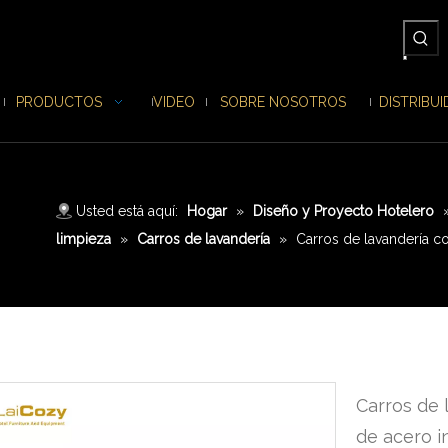
PRODUCTOS
VIDEO
SOBRE NOSOTROS
DISTRIBU
Usted está aquí:
Hogar
»
Diseño y Proyecto Hotelero
limpieza
»
Carros de lavandería
»
Carros de lavandería c
Carros de 
de acero i