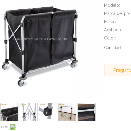
Modelo:
Marca del pro
Material:
Acabado:
Color:
Cantidad:
Pregunt
 con: