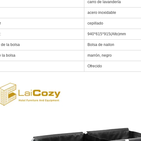
carro de lavandería
acero inoxidable
r
cepillado
:
940*615*915(Alto)mm
 de la bolsa
Bolsa de nailon
 la bolsa
marrón, negro
Ofrecido