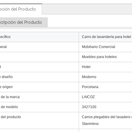
pción del Producto
cripción del Producto
ecífico
Carro de lavandería para hotel
eral
Mobiliario Comercial
Muebles para hoteles
d
Hotel
e diseño
Moderno
e origen
Porcelana
de la marca
LAICOZ
 de modelo
3427100
del producto
Carros plegables del lavadero 
Staninless