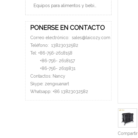
Equipos para alimentos y bebidas
PONERSE EN CONTACTO
Correo electrónico:
sales@laicozy.com
Teléfono:
13823032582
Tel: +86-756-2618158
+86-756-
2618157
+86-756-
2619831
Contactos: Nancy
Skype: zengxuanart
Whatsapp:
+86
13823032582
Compartir