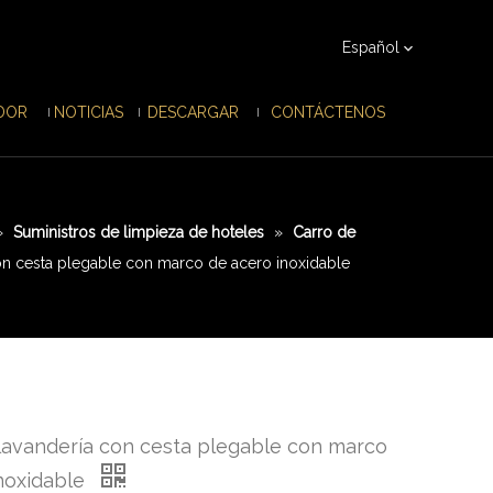
Español
IDOR
NOTICIAS
DESCARGAR
CONTÁCTENOS
»
Suministros de limpieza de hoteles
»
Carro de
on cesta plegable con marco de acero inoxidable
lavandería con cesta plegable con marco
noxidable