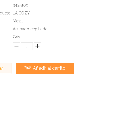
3425100
ducto:
LAICOZY
Metal
Acabado cepillado
Gris
ar
Añadir al carrito