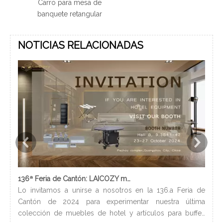
Carro para mesa de
banquete retangular
NOTICIAS RELACIONADAS
136ª Feria de Cantón: LAICOZY muestra el futuro de los muebles de hotel y los artículos de buffet
Lo invitamos a unirse a nosotros en la 136.a Feria de
Los
Cantón de 2024 para experimentar nuestra última
nec
colección de muebles de hotel y artículos para buffet.
lle