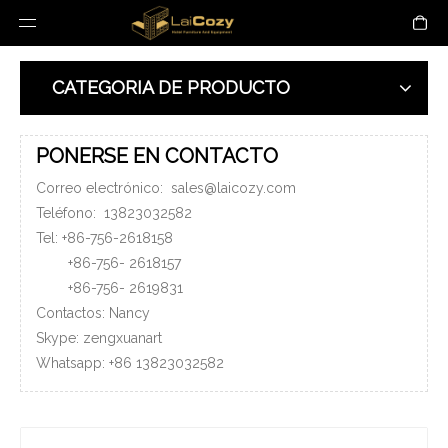
CATEGORIA DE PRODUCTO
PONERSE EN CONTACTO
Correo electrónico:
sales@laicozy.com
Teléfono:
13823032582
Tel: +86-756-2618158
+86-756-
2618157
+86-756-
2619831
Contactos: Nancy
Skype: zengxuanart
Whatsapp:
+86
13823032582