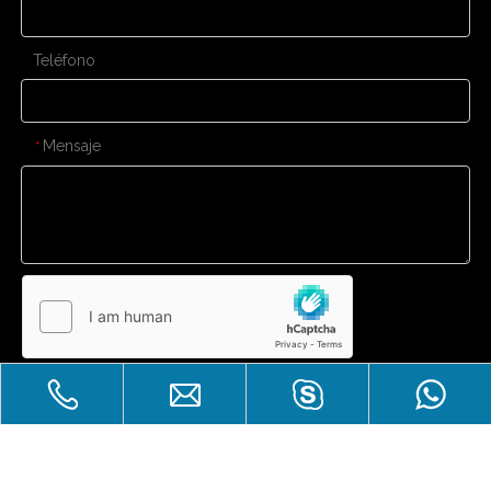
Teléfono
Mensaje
*
Enviar
CONTÁCTENOS
Gran venta
Derechos de autor
Zhuhai Laicozy Import&Export CO.,
