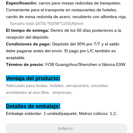
Especificación:
carros para mesas redondas de banquetes;
Conveniente para el transporte en restaurantes de hoteles,
carrito de mesa redonda de acero, recubierto con alfombra roja,
Tamaño total:
1870L*920W*1150(Al)mm
El tiempo de entrega:
Dentro de los 50 días posteriores a la
recepción del depósito.
Condiciones de pago:
Depósito del 30% por T/T y el saldo
debe pagarse antes del envío. El pago por L/C también es
aceptable.
Término de precio:
FOB Guangzhou/Shenzhen o fábrica EXW
Ventaja del producto:
Adecuado para bodas, hoteles, aeropuertos, escuelas,
actividades al aire libre.
empresas,
Detalles de embalaje:
Embalaje estándar: 1 unidad/paquete; Metros cúbicos: 1,2;
Anterior: