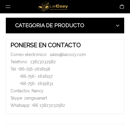
CATEGORIA DE PRODUCTO
PONERSE EN CONTACTO
Correo electrónico:
sales@laicozy.com
Teléfono:
13823032582
Tel: +86-756-2618158
+86-756-
2618157
+86-756-
2619831
Contactos: Nancy
Skype: zengxuanart
Whatsapp:
+86
13823032582