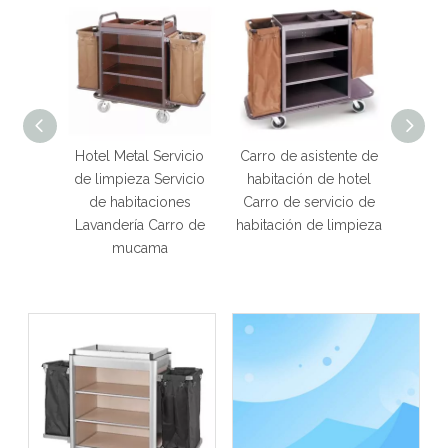
cio de
Hotel Metal Servicio
Carro de asistente de
Carro
cto de
de limpieza Servicio
habitación de hotel
limpi
hotel
de habitaciones
Carro de servicio de
de al
Lavandería Carro de
habitación de limpieza
hote
mucama