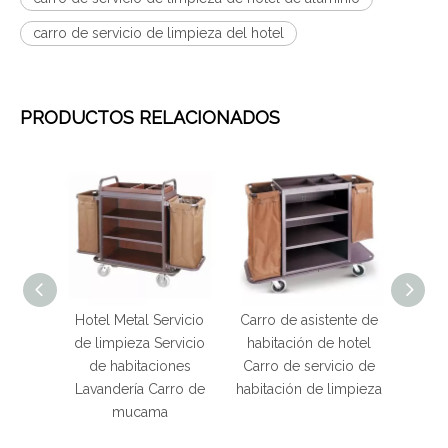
carro de servicio de limpieza del hotel
PRODUCTOS RELACIONADOS
cio de
Hotel Metal Servicio
Carro de asistente de
Carro
cto de
de limpieza Servicio
habitación de hotel
limpi
hotel
de habitaciones
Carro de servicio de
de al
Lavandería Carro de
habitación de limpieza
hote
mucama