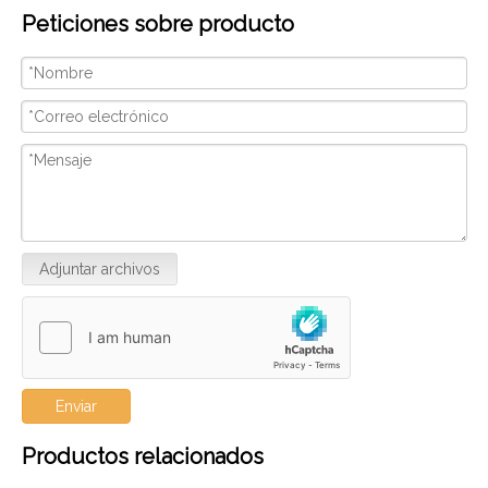
Peticiones sobre producto
por la artesanía de calidad y el diseño innovador.
peq
Nosotros
con
ser
Adjuntar archivos
Enviar
Productos relacionados