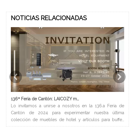
NOTICIAS RELACIONADAS
136ª Feria de Cantón: LAICOZY muestra el futuro de los muebles de hotel y los artículos de buffet
Lo invitamos a unirse a nosotros en la 136.a Feria de
Los
Cantón de 2024 para experimentar nuestra última
nec
colección de muebles de hotel y artículos para buffet.
lle
Esperamos conectarnos con profesionales de la industria,
bañ
construir nuevas relaciones y compartir nuestra pasión
de 