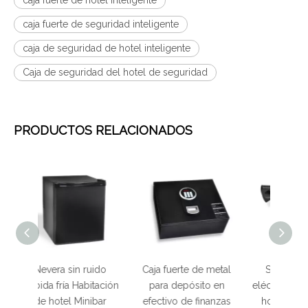
caja fuerte de hotel inteligente
caja fuerte de seguridad inteligente
caja de seguridad de hotel inteligente
Caja de seguridad del hotel de seguridad
PRODUCTOS RELACIONADOS
uido
Caja fuerte de metal
Secador de pelo
Sec
itación
para depósito en
eléctrico de seguridad
eléct
ibar
efectivo de finanzas
hotelera con cable
senso