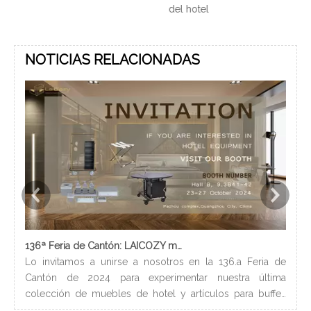
del hotel
retráctil
de ho
NOTICIAS RELACIONADAS
136ª Feria de Cantón: LAICOZY muestra el futuro de los muebles de hotel y los artículos de buffet
Lo invitamos a unirse a nosotros en la 136.a Feria de
Los
Cantón de 2024 para experimentar nuestra última
nec
colección de muebles de hotel y artículos para buffet.
lle
Esperamos conectarnos con profesionales de la industria,
bañ