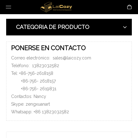
CATEGORIA DE PRODUCTO
PONERSE EN CONTACTO
Correo electrónico:
sales@laicozy.com
Teléfono:
13823032582
Tel: +86-756-2618158
+86-756-
2618157
+86-756-
2619831
Contactos: Nancy
Skype: zengxuanart
Whatsapp:
+86
13823032582