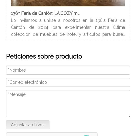
136ª Feria de Cantón: LAICOZY muestra el futuro de los muebles de hotel y los artículos de buffet
Lo invitamos a unirse a nosotros en la 136.a Feria de
Los
Cantón de 2024 para experimentar nuestra última
nec
colección de muebles de hotel y artículos para buffet.
lle
Esperamos conectarnos con profesionales de la industria,
bañ
construir nuevas relaciones y compartir nuestra pasión
de 
Peticiones sobre producto
por la artesanía de calidad y el diseño innovador.
peq
Nosotros
con
ser
Adjuntar archivos