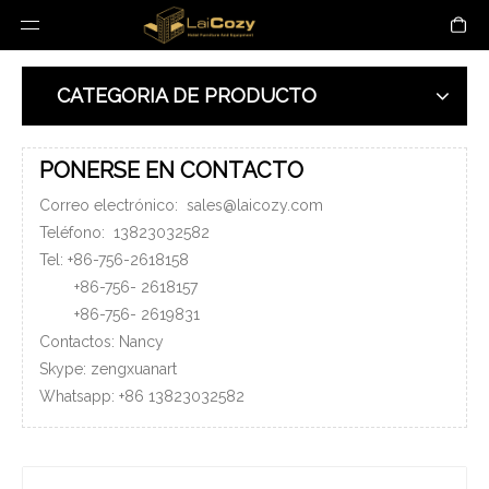
CATEGORIA DE PRODUCTO
PONERSE EN CONTACTO
Correo electrónico:
sales@laicozy.com
Teléfono:
13823032582
Tel: +86-756-2618158
+86-756-
2618157
+86-756-
2619831
Contactos: Nancy
Skype: zengxuanart
Whatsapp:
+86
13823032582