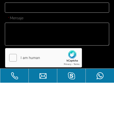
Mensaje
*
Enviar
CONTÁCTENOS
Gran venta
Derechos de autor
Zhuhai Laicozy Import&Export CO.,

LTD.Reservados todos los derechos.