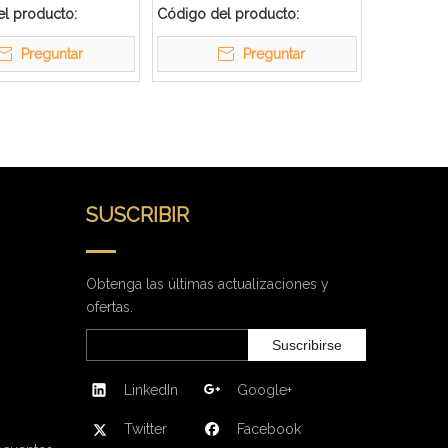
e del hotel
buena calidad
l producto:
Código del producto:
Preguntar
Preguntar
SUSCRIBIR
Obtenga las últimas actualizaciones y
ofertas.
Suscribirse
LinkedIn
Google+
Twitter
Facebook