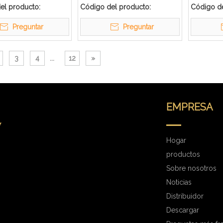
restaurant
el producto:
Código del producto:
Código de
Preguntar
Preguntar
3
4
...
12
»
EMPRESA
Hogar
productos
Sobre nosotros
Noticias
Distribuidor
Descargar