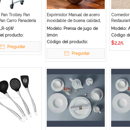
 Pan Trolley Pan
Exprimidor Manual de acero
Comedor 
Pan Carro Panadería
inoxidable de buena calidad,
Restauran
Carro
prensa de zumo de fruta con
LR-15W
Modelo:
Prensa de jugo de
Modelo:
A
Clip para limón, prensa de
el producto:
limón
Código de
limón
Código del producto:
$
2.25
Preguntar
Preguntar