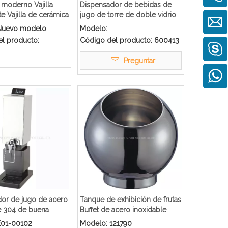
moderno Vajilla
Dispensador de bebidas de
e Vajilla de cerámica
jugo de torre de doble vidrio
la
de cerveza popular
Nuevo modelo
Modelo:
l producto:
Código del producto:
600413
Preguntar
or de jugo de acero
Tanque de exhibición de frutas
e 304 de buena
Buffet de acero inoxidable
 para el buffet del
para restaurante de hotel de
E01-00102
Modelo:
121790