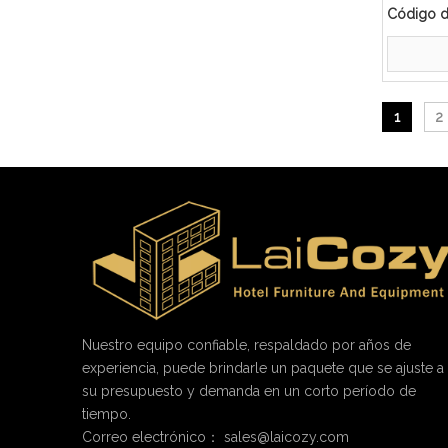
Código d
1
2
Nuestro equipo confiable, respaldado por años de
experiencia, puede brindarle un paquete que se ajuste a
su presupuesto y demanda en un corto período de
tiempo.
Correo electrónico：
sales@laicozy.com