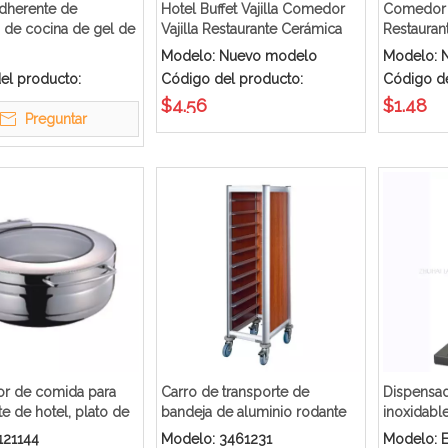
adherente de
Hotel Buffet Vajilla Comedor
Comedor 
s de cocina de gel de
Vajilla Restaurante Cerámica
Restaurant
 acero inoxidable 304
China
china Vajil
Modelo:
Nuevo modelo
Modelo:
el producto:
Código del producto:
Código de
$
4.56
$
1.48
Preguntar
or de comida para
Carro de transporte de
Dispensad
te de hotel, plato de
bandeja de aluminio rodante
inoxidabl
 acero inoxidable
para restaurante
calidad 6L
121144
Modelo:
3461231
Modelo: