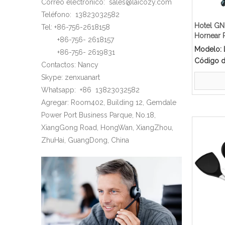
Correo electrónico:
sales@laicozy.com
Teléfono:
13823032582
Hotel GN
Tel: +86-756-2618158
Hornear 
+86-756-
2618157
Empujar 
Modelo:
+86-756-
2619831
Código d
Contactos: Nancy
Skype: zenxuanart
Whatsapp:
+86
13823032582
Agregar: Room402, Building 12, Gemdale
Power Port Business Parque, No.18,
XiangGong Road, HongWan, XiangZhou,
ZhuHai, GuangDong, China