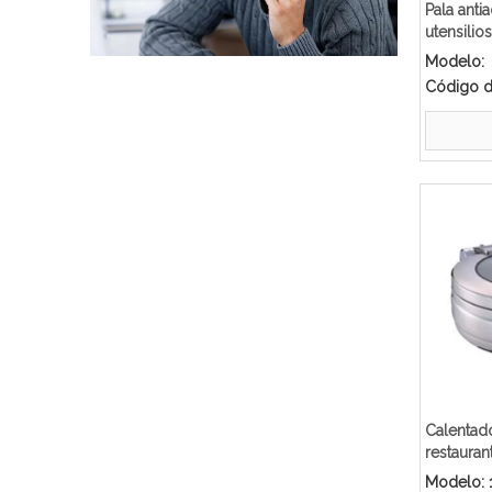
Pala anti
utensilio
sílice de
Modelo:
Código d
Calentad
restauran
buffet de
Modelo: