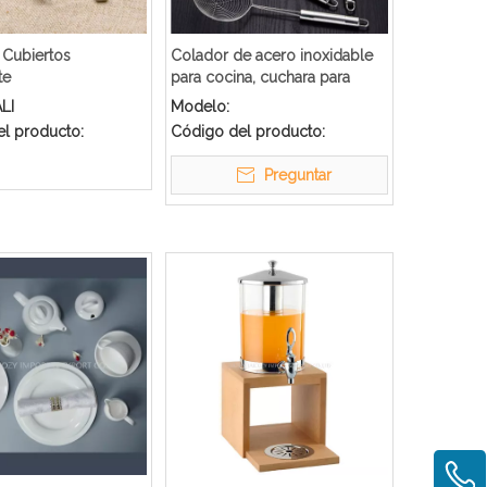
Cubiertos
Colador de acero inoxidable
te
para cocina, cuchara para
tamiz frito S/S
LI
Modelo:
l producto:
Código del producto:
Preguntar